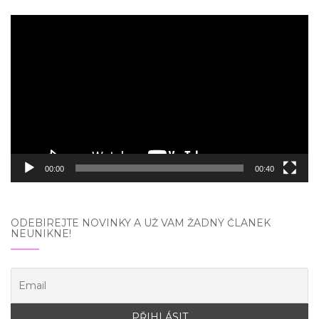
Video
přehrávač
00:00
00:40
ODEBÍREJTE NOVINKY A UŽ VÁM ŽÁDNÝ ČLÁNEK
NEUNIKNE!