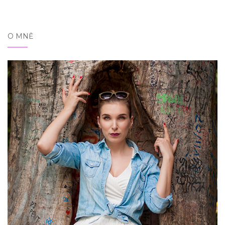
O MNĚ