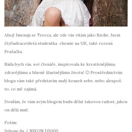
Ahoj! Jmenuji se Tereza, ale zde vás vítám jako Birdie. Jsem
čtyřiadvacetiletá studentka chemie na UK, také rozená
Pražačka.
Ráda bych vás, své čtenáře, inspirovala ke kreativnějšímu,
zdravějšímu a hlavně šťastnějšímu životu! 🙂 Prostřednictvím
blogu vám také představím malý kousek sebe, nebo alespoň
to, co mě zajímá.
Doufám, že vám svým blogem budu dělat takovou radost, jakou
on dělá mně.
Fotím:
Iphone 6s / NIKON D5000