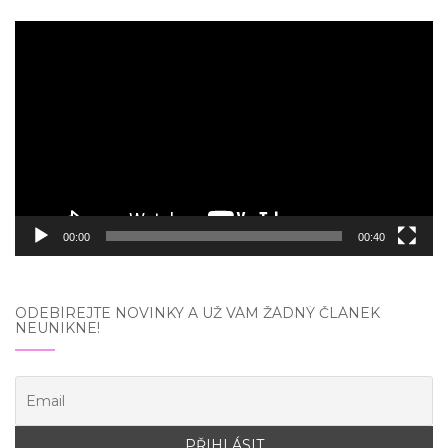
Video
přehrávač
00:00
00:40
ODEBÍREJTE NOVINKY A UŽ VÁM ŽÁDNÝ ČLÁNEK
NEUNIKNE!