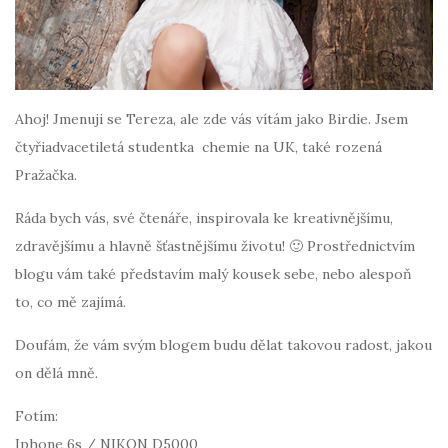
Ahoj! Jmenuji se Tereza, ale zde vás vítám jako Birdie. Jsem
čtyřiadvacetiletá studentka chemie na UK, také rozená
Pražačka.
Ráda bych vás, své čtenáře, inspirovala ke kreativnějšímu,
zdravějšímu a hlavně šťastnějšímu životu! 🙂 Prostřednictvím
blogu vám také představím malý kousek sebe, nebo alespoň
to, co mě zajímá.
Doufám, že vám svým blogem budu dělat takovou radost, jakou
on dělá mně.
Fotím:
Iphone 6s / NIKON D5000