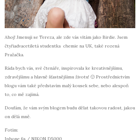
Ahoj! Jmenuji se Tereza, ale zde vás vítám jako Birdie. Jsem
čtyřiadvacetiletá studentka chemie na UK, také rozená
Pražačka.
Ráda bych vás, své čtenáře, inspirovala ke kreativnějšímu,
zdravějšímu a hlavně šťastnějšímu životu! 🙂 Prostřednictvím
blogu vám také představím malý kousek sebe, nebo alespoň
to, co mě zajímá.
Doufám, že vám svým blogem budu dělat takovou radost, jakou
on dělá mně.
Fotím:
Iphone 6s / NIKON D5000