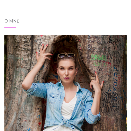
O MNĚ