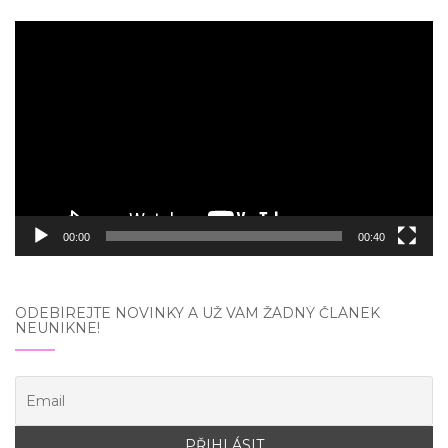
Video
přehrávač
00:00
00:40
ODEBÍREJTE NOVINKY A UŽ VÁM ŽÁDNÝ ČLÁNEK
NEUNIKNE!