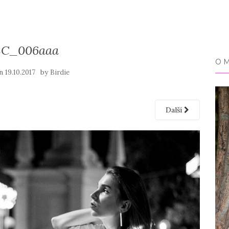
C_006aaa
O 
on
by
19.10.2017
Birdie
Další