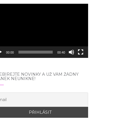
eo
hrávač
00:00
00:40
BÍREJTE NOVINKY A UŽ VÁM ŽÁDNÝ
ÁNEK NEUNIKNE!