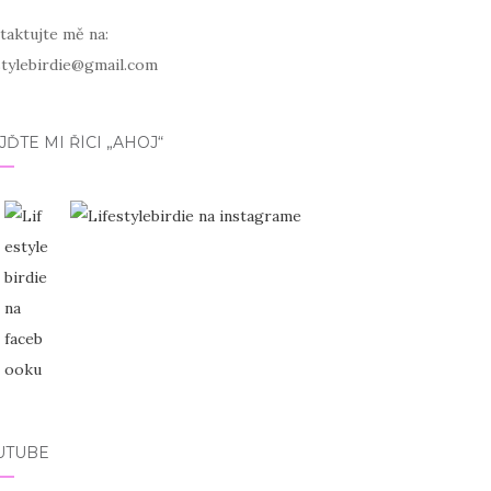
taktujte mě na:
estylebirdie@gmail.com
JĎTE MI ŘÍCI „AHOJ“
UTUBE