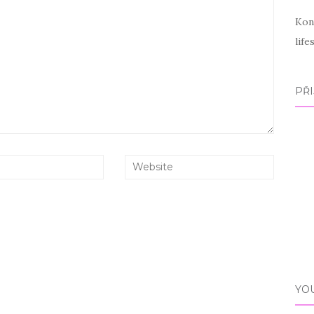
Kon
lif
PŘI
YO