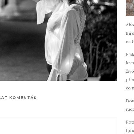
Ahoj
Bird
na 
Ráda
krea
živo
pře
co 
SAT KOMENTÁŘ
Dou
rado
Fot
Iph