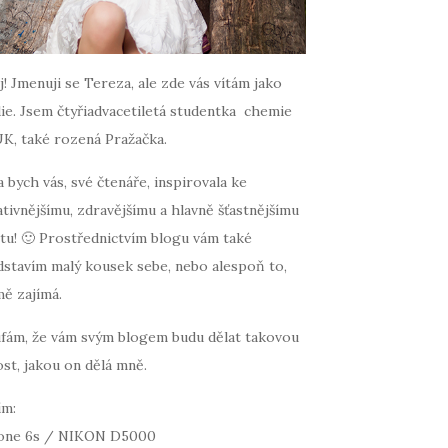
! Jmenuji se Tereza, ale zde vás vítám jako
ie. Jsem čtyřiadvacetiletá studentka chemie
UK, také rozená Pražačka.
 bych vás, své čtenáře, inspirovala ke
tivnějšímu, zdravějšímu a hlavně šťastnějšímu
tu! 🙂 Prostřednictvím blogu vám také
dstavím malý kousek sebe, nebo alespoň to,
mě zajímá.
fám, že vám svým blogem budu dělat takovou
st, jakou on dělá mně.
ím:
one 6s / NIKON D5000