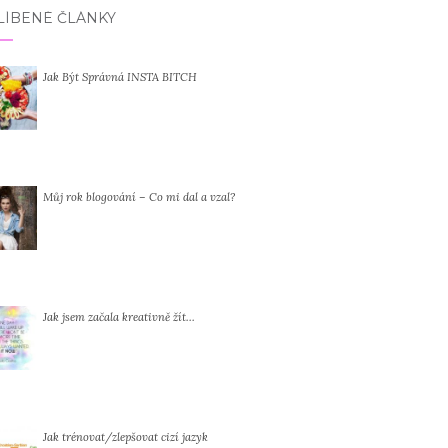
LÍBENÉ ČLÁNKY
Jak Být Správná INSTA BITCH
Můj rok blogování – Co mi dal a vzal?
Jak jsem začala kreativně žít…
Jak trénovat/zlepšovat cizí jazyk