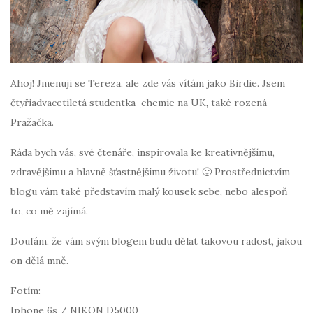
Ahoj! Jmenuji se Tereza, ale zde vás vítám jako Birdie. Jsem
čtyřiadvacetiletá studentka chemie na UK, také rozená
Pražačka.
Ráda bych vás, své čtenáře, inspirovala ke kreativnějšímu,
zdravějšímu a hlavně šťastnějšímu životu! 🙂 Prostřednictvím
blogu vám také představím malý kousek sebe, nebo alespoň
to, co mě zajímá.
Doufám, že vám svým blogem budu dělat takovou radost, jakou
on dělá mně.
Fotím:
Iphone 6s / NIKON D5000