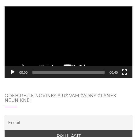
Video
přehrávač
00:00
00:40
ODEBÍREJTE NOVINKY A UŽ VÁM ŽÁDNÝ ČLÁNEK
NEUNIKNE!