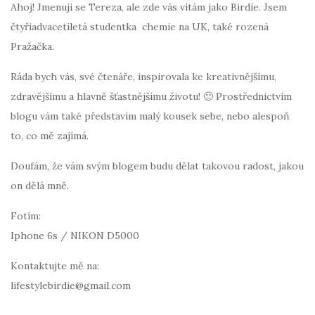
Ahoj! Jmenuji se Tereza, ale zde vás vítám jako Birdie. Jsem
čtyřiadvacetiletá studentka chemie na UK, také rozená
Pražačka.
Ráda bych vás, své čtenáře, inspirovala ke kreativnějšímu,
zdravějšímu a hlavně šťastnějšímu životu! 🙂 Prostřednictvím
blogu vám také představím malý kousek sebe, nebo alespoň
to, co mě zajímá.
Doufám, že vám svým blogem budu dělat takovou radost, jakou
on dělá mně.
Fotím:
Iphone 6s / NIKON D5000
Kontaktujte mě na:
lifestylebirdie@gmail.com