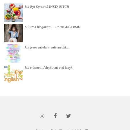
Jak Být Správná INSTA BITCH
Můj rok blogování – Co mi dal a vzal?
Jak jsem začala kreativně žít…
Jak trénovat/zlepšovat cizí jazyk