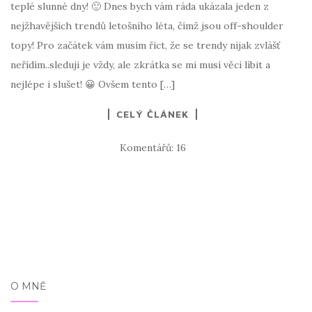
teplé slunné dny! 🙂 Dnes bych vám ráda ukázala jeden z
nejžhavějších trendů letošního léta, čímž jsou off-shoulder
topy! Pro začátek vám musím říct, že se trendy nijak zvlášť
neřídím..sleduji je vždy, ale zkrátka se mi musí věci líbit a
nejlépe i slušet! 😀 Ovšem tento […]
CELÝ ČLÁNEK
Komentářů: 16
O MNĚ