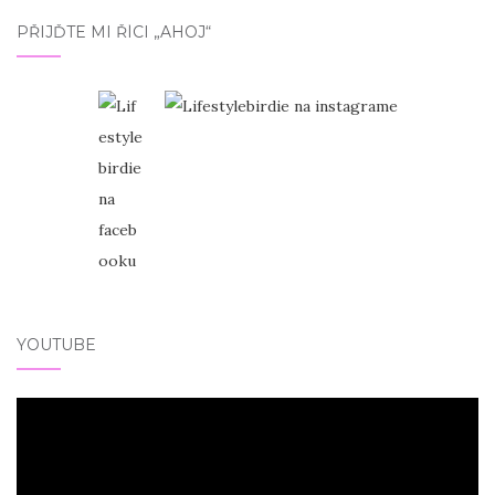
PŘIJĎTE MI ŘÍCI „AHOJ“
YOUTUBE
Video
přehrávač