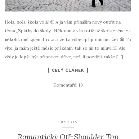
Hola, hola, škola volá! 🙂 A já vám přináším nový outfit na
téma „Zpátky do školy“. Někomu z vás totiž už škola začne za
několik dnů…jsem hrozná, že to vůbec připomínám, že? 😀 To
víte, já mám ještě měsíc prázdnin, tak se mi to mluví..:D Ale
vždy je lepší, být připraven dříve, než-li později, takže […]
CELÝ ČLÁNEK
Komentářů: 18
FASHION
Romantický Off-Shoulder Top