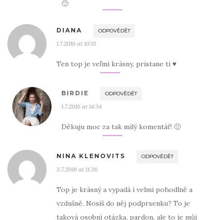
🙂
DIANA
ODPOVĚDĚT
1.7.2016 at 10:15
Ten top je veľmi krásny, pristane ti ♥
BIRDIE
ODPOVĚDĚT
1.7.2016 at 14:34
Děkuju moc za tak milý komentář! 🙂
NINA KLENOVITS
ODPOVĚDĚT
3.7.2016 at 11:36
Top je krásný a vypadá i velmi pohodlně a
vzdušně. Nosíš do něj podprsenku? To je
taková osobní otázka, pardon, ale to je můj