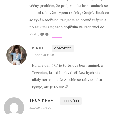
věčný problém, že podprsenka bez ramínek se
mi pod takovým typem triček „rýsuje“.. Jinak co
se týká kadeřnice, tak jsem se hodně trápila a
po asi 8mi změnách dojíždím za kadeřnicí do
Prahy 😀 😀
BIRDIE
ODPOVĚDĚT
3.7.2016 at 18:09
Haha, nosím! 🙂 je to tělová bez ramínek z
Tezenisu, která hezky drží! Bez bych si to
nikdy netroufla! 😀 A tahle se taky trochu
rýsuje, ale je to ok! 🙂
THUY PHAM
ODPOVĚDĚT
3.7.2016 at 16:20