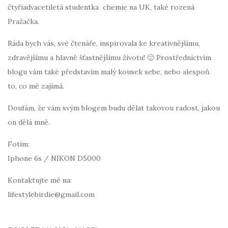
čtyřiadvacetiletá studentka chemie na UK, také rozená
Pražačka.
Ráda bych vás, své čtenáře, inspirovala ke kreativnějšímu,
zdravějšímu a hlavně šťastnějšímu životu! 🙂 Prostřednictvím
blogu vám také představím malý kousek sebe, nebo alespoň
to, co mě zajímá.
Doufám, že vám svým blogem budu dělat takovou radost, jakou
on dělá mně.
Fotím:
Iphone 6s / NIKON D5000
Kontaktujte mě na:
lifestylebirdie@gmail.com