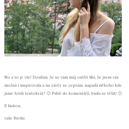
No a to je vše! Doufám, že se vám můj outfit líbí, že jsem vás
možná i inspirovala a na závěr se zeptám, napadá někoho kde
jsme fotili tentokrát? 🙂 Piště do komentářů, budu se těšit! 🙂
S láskou,
vaše Birdie.