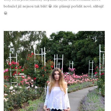
bohužel již nejsou tak bílé! 😀 Ale plánuji pořídit nové, slibuji!
😀