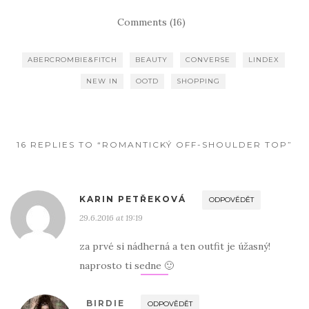
Comments (16)
ABERCROMBIE&FITCH
BEAUTY
CONVERSE
LINDEX
NEW IN
OOTD
SHOPPING
16 REPLIES TO “ROMANTICKÝ OFF-SHOULDER TOP”
KARIN PETŘEKOVÁ
ODPOVĚDĚT
29.6.2016 at 19:19
za prvé si nádherná a ten outfit je úžasný!
naprosto ti sedne 🙂
BIRDIE
ODPOVĚDĚT