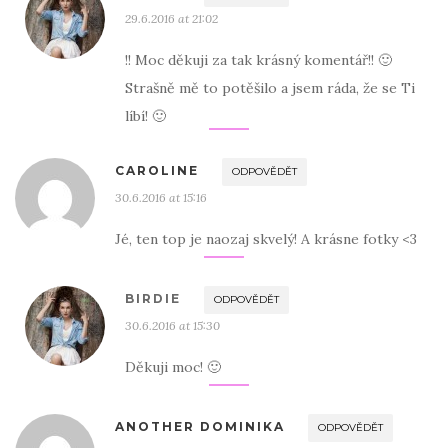
29.6.2016 at 21:02
!! Moc děkuji za tak krásný komentář!! 🙂
Strašně mě to potěšilo a jsem ráda, že se Ti
líbí! 🙂
CAROLINE
ODPOVĚDĚT
30.6.2016 at 15:16
Jé, ten top je naozaj skvelý! A krásne fotky <3
BIRDIE
ODPOVĚDĚT
30.6.2016 at 15:30
Děkuji moc! 🙂
ANOTHER DOMINIKA
ODPOVĚDĚT