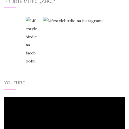
PŘIJĎTE MI ŘÍCI „AHOJ“
YOUTUBE
Video
přehrávač