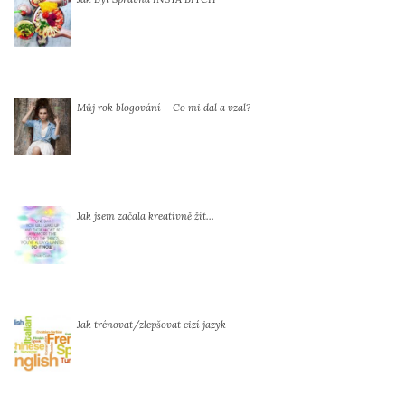
Můj rok blogování – Co mi dal a vzal?
Jak jsem začala kreativně žít…
Jak trénovat/zlepšovat cizí jazyk