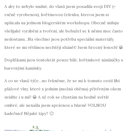
A aby to nebylo nudné, do vlasů jsem posadila svoji DIY (=
ručně vyrobenou), květinovou čelenku, kterou jsem si
uplácala na jednom blogerském workshopu. Obecně miluju
všelijaké vyrábění a tvoření, ale bohužel se k němu moc často
nedostanu…Na všechno jsou potřeba speciální materiály,
které se mi většinou nechtějí shánět! Jsem hrozný lenoch! 😀
Doplňkami jsou tentokrát pouze bílé, květinkové náušničky s
barevnými kamínky.
A co se vlasů týče…no řekněme, že se mi k tomuto ootd líbí
plážové vlny, které s jedním (možná oběma) přivřeným okem
uvidíte i u mě! 😀 A už rok se chystám na hodně světlé
ombré, ale nenašla jsem správnou a hlavně VOLNOU
kadeřnici! Nějaké tipy? 🙂