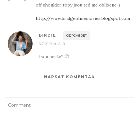
off shoulder topy jsou ted me oblibene!:)
http://www.bridgeofmemories.blogspot.com
BIRDIE
ODPOVĚDĚT
3.7.2016 at 18:10
Jsou nej,že? 🙂
NAPSAT KOMENTÁŘ