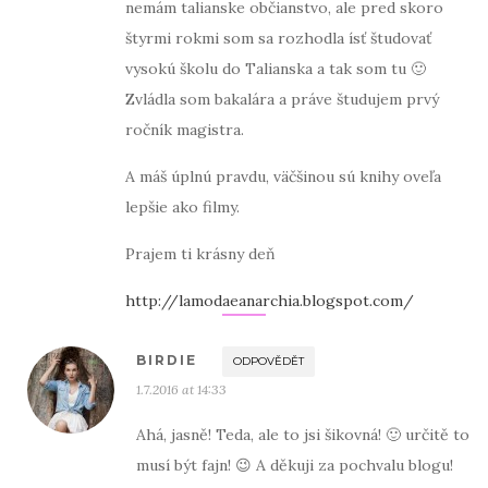
nemám talianske občianstvo, ale pred skoro
štyrmi rokmi som sa rozhodla ísť študovať
vysokú školu do Talianska a tak som tu 🙂
Zvládla som bakalára a práve študujem prvý
ročník magistra.
A máš úplnú pravdu, väčšinou sú knihy oveľa
lepšie ako filmy.
Prajem ti krásny deň
http://lamodaeanarchia.blogspot.com/
BIRDIE
ODPOVĚDĚT
1.7.2016 at 14:33
Ahá, jasně! Teda, ale to jsi šikovná! 🙂 určitě to
musí být fajn! 😉 A děkuji za pochvalu blogu!