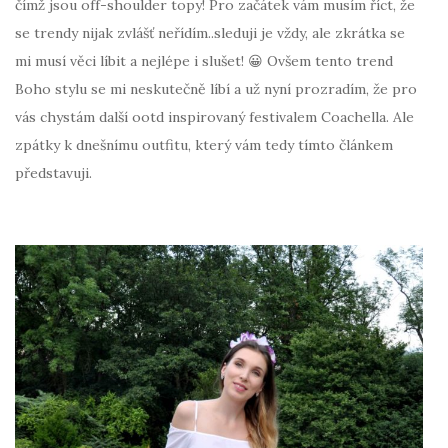
čímž jsou off-shoulder topy! Pro začátek vám musím říct, že
se trendy nijak zvlášť neřídím..sleduji je vždy, ale zkrátka se
mi musí věci líbit a nejlépe i slušet! 😀 Ovšem tento trend
Boho stylu se mi neskutečně líbí a už nyní prozradím, že pro
vás chystám další ootd inspirovaný festivalem Coachella. Ale
zpátky k dnešnímu outfitu, který vám tedy tímto článkem
představuji.