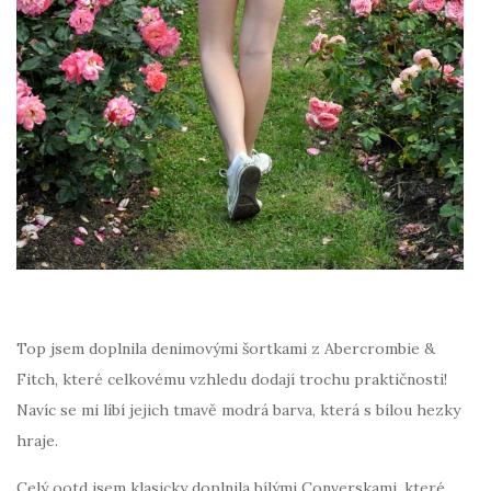
Top jsem doplnila denimovými šortkami z Abercrombie &
Fitch, které celkovému vzhledu dodají trochu praktičnosti!
Navíc se mi líbí jejich tmavě modrá barva, která s bílou hezky
hraje.
Celý ootd jsem klasicky doplnila bílými Converskami, které