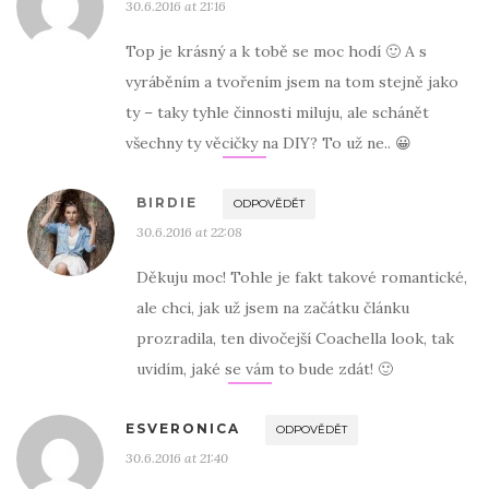
30.6.2016 at 21:16
Top je krásný a k tobě se moc hodí 🙂 A s
vyráběním a tvořením jsem na tom stejně jako
ty – taky tyhle činnosti miluju, ale schánět
všechny ty věcičky na DIY? To už ne.. 😀
BIRDIE
ODPOVĚDĚT
30.6.2016 at 22:08
Děkuju moc! Tohle je fakt takové romantické,
ale chci, jak už jsem na začátku článku
prozradila, ten divočejší Coachella look, tak
uvidím, jaké se vám to bude zdát! 🙂
ESVERONICA
ODPOVĚDĚT
30.6.2016 at 21:40