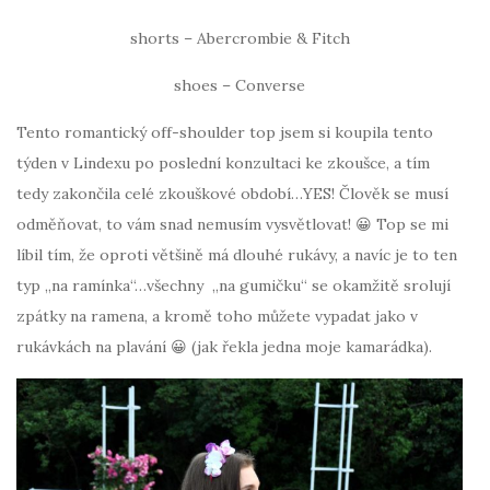
shorts – Abercrombie & Fitch
shoes – Converse
Tento romantický off-shoulder top jsem si koupila tento
týden v Lindexu po poslední konzultaci ke zkoušce, a tím
tedy zakončila celé zkouškové období…YES! Člověk se musí
odměňovat, to vám snad nemusím vysvětlovat! 😀 Top se mi
líbil tím, že oproti většině má dlouhé rukávy, a navíc je to ten
typ „na ramínka“…všechny „na gumičku“ se okamžitě srolují
zpátky na ramena, a kromě toho můžete vypadat jako v
rukávkách na plavání 😀 (jak řekla jedna moje kamarádka).