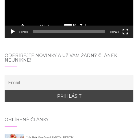
00:00
00:40
ODEBÍREJTE NOVINKY A UŽ VÁM ŽÁDNÝ ČLÁNEK
NEUNIKNE!
OBLÍBENÉ ČLÁNKY
Jak Být Správná INSTA BITCH