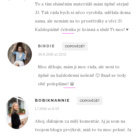
To s tím sháněním materiálů mám úplně stejně
:D. Tak ráda bych si něco vyrobila, udělala doma
sama, ale nemám na to prostředky a věci :D.
Každopádně čelenka je krásná a sluší Ti moc! ♥
BIRDIE
ODPOVĚDĚT
30.6.2016 at 22:12
Moc děkuju, mám ji moc ráda, ale není to
úplně na každodenní nošení! 🙂 Snad se tedy
obě polepšíme! 😀
BOBIKNANNIE
ODPOVĚDĚT
1.7.2016 at 6:35
Ahoj, ďakujem za milý komentár. Aj ja som na
tvojom blogu prvýkrát, máš to tu moc pekné. Ja