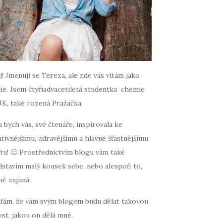
! Jmenuji se Tereza, ale zde vás vítám jako
ie. Jsem čtyřiadvacetiletá studentka chemie
UK, také rozená Pražačka.
 bych vás, své čtenáře, inspirovala ke
tivnějšímu, zdravějšímu a hlavně šťastnějšímu
tu! 🙂 Prostřednictvím blogu vám také
dstavím malý kousek sebe, nebo alespoň to,
mě zajímá.
fám, že vám svým blogem budu dělat takovou
st, jakou on dělá mně.