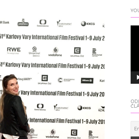
YO
Vid
pře
ODE
ČL