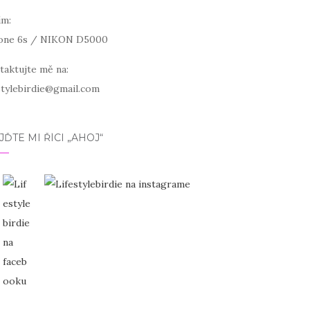
ím:
one 6s / NIKON D5000
taktujte mě na:
estylebirdie@gmail.com
JĎTE MI ŘÍCI „AHOJ“