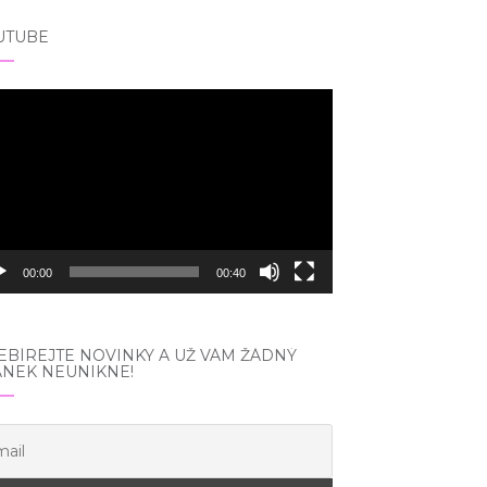
UTUBE
eo
hrávač
00:00
00:40
BÍREJTE NOVINKY A UŽ VÁM ŽÁDNÝ
ÁNEK NEUNIKNE!