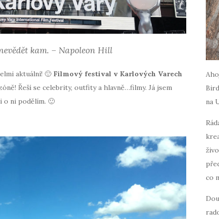
a nevědět kam. –
Napoleon Hill
elmi aktuální! 🙂
Filmový festival v Karlových Varech
Ahoj
zóně! Řeší se celebrity, outfity a hlavně…filmy. Já jsem
Bird
i o ni podělím. 🙂
na 
Ráda
krea
živo
pře
co 
Dou
rado