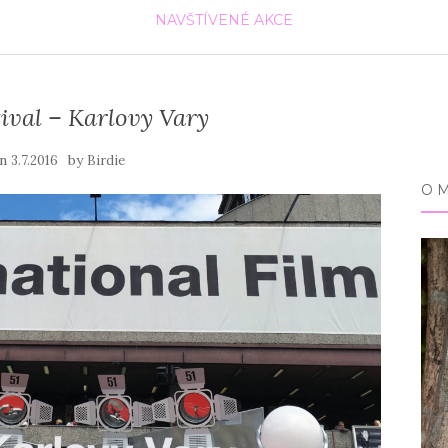
NAVŠTÍVENÉ AKCE
ival – Karlovy Vary
on
by
3.7.2016
Birdie
O 