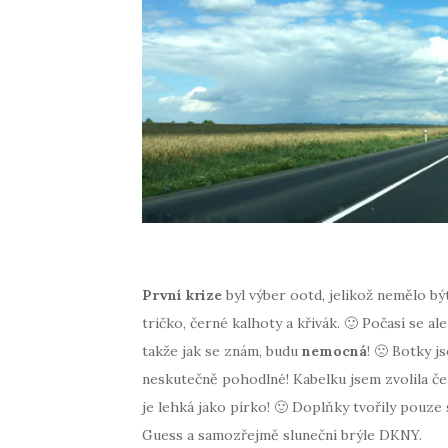
První krize
byl výber ootd, jelikož nemělo bý
tričko, černé kalhoty a křivák. 🙂 Počasí se al
takže jak se znám, budu
nemocná
! 🙁 Botky 
neskutečně pohodlné! Kabelku jsem zvolila čer
je lehká jako pírko! 🙂 Doplňky tvořily pouze
Guess a samozřejmě sluneční brýle DKNY.