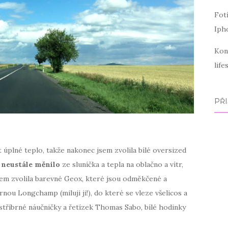
Fot
Iph
Kon
lif
PŘI
t úplné teplo, takže nakonec jsem zvolila bílé oversized
e
neustále měnilo
ze sluníčka a tepla na oblačno a vítr,
jsem zvolila barevné Geox, které jsou odměkčené a
nou Longchamp (miluji ji!), do které se vleze všelicos a
 stříbrné náučničky a řetízek Thomas Sabo, bílé hodinky