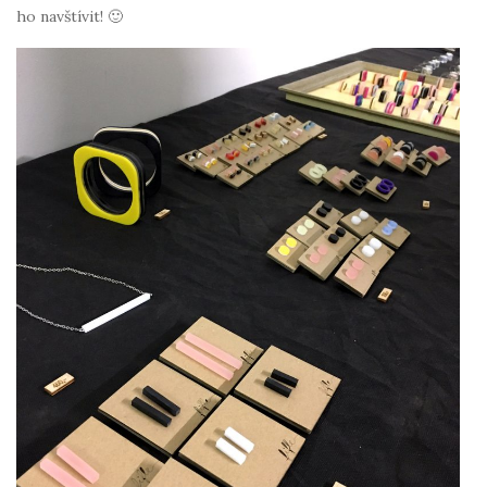
ho navštívit! 🙂