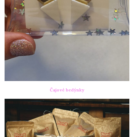
Čajové bedýnky