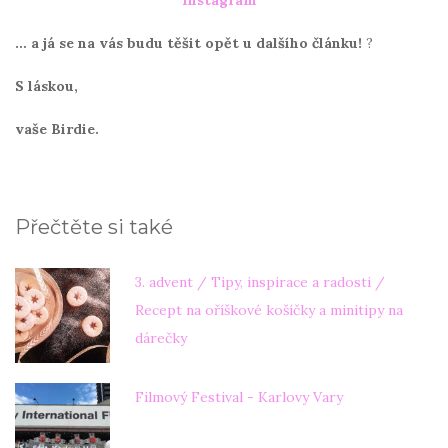
Instagram
… a já se na vás
budu těšit opět u dalšího článku!
?
S láskou,
vaše Birdie.
Přečtěte si také
3. advent / Tipy, inspirace a radosti /
Recept na oříškové košíčky a minitipy na
dárečky
Filmový Festival - Karlovy Vary