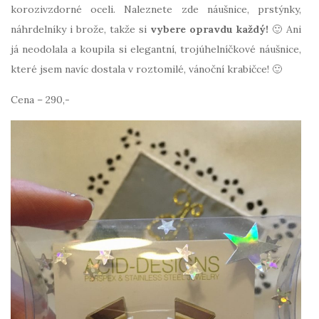
korozivzdorné oceli. Naleznete zde náušnice, prstýnky,
náhrdelníky i brože, takže si
vybere opravdu každý!
🙂 Ani
já neodolala a koupila si elegantní, trojúhelníčkové náušnice,
které jsem navíc dostala v roztomilé, vánoční krabičce! 🙂
Cena – 290,-