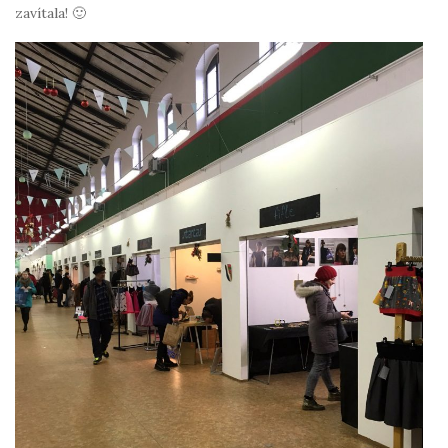
zavítala! 🙂