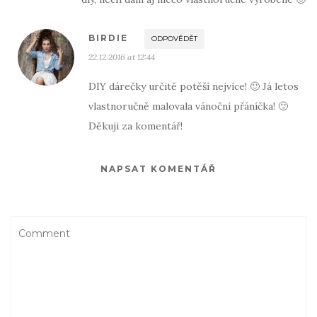
BIRDIE
ODPOVĚDĚT
22.12.2016 at 12:44
DIY dárečky určitě potěší nejvíce! 🙂 Já letos
vlastnoručně malovala vánoční přáníčka! 🙂
Děkuji za komentář!
NAPSAT KOMENTÁŘ