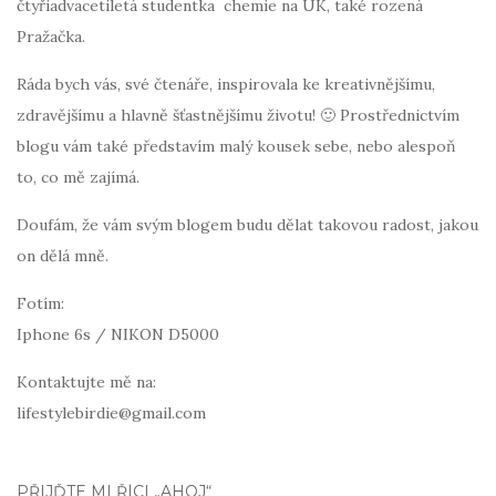
čtyřiadvacetiletá studentka chemie na UK, také rozená
Pražačka.
Ráda bych vás, své čtenáře, inspirovala ke kreativnějšímu,
zdravějšímu a hlavně šťastnějšímu životu! 🙂 Prostřednictvím
blogu vám také představím malý kousek sebe, nebo alespoň
to, co mě zajímá.
Doufám, že vám svým blogem budu dělat takovou radost, jakou
on dělá mně.
Fotím:
Iphone 6s / NIKON D5000
Kontaktujte mě na:
lifestylebirdie@gmail.com
PŘIJĎTE MI ŘÍCI „AHOJ“