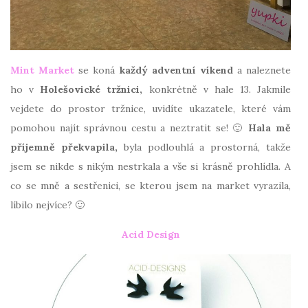
Mint Market
se koná
každý adventní víkend
a naleznete
ho v
Holešovické tržnici,
konkrétně v hale 13. Jakmile
vejdete do prostor tržnice, uvidíte ukazatele, které vám
pomohou najít správnou cestu a neztratit se! 🙂
Hala mě
příjemně překvapila,
byla podlouhlá a prostorná, takže
jsem se nikde s nikým nestrkala a vše si krásně prohlídla. A
co se mně a sestřenici, se kterou jsem na market vyrazila,
líbilo nejvíce? 🙂
Acid Design