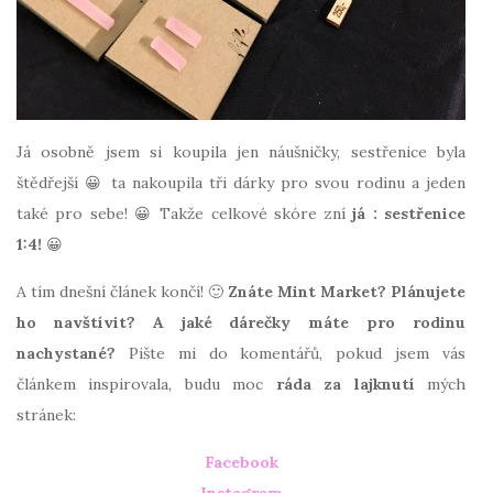
Já osobně jsem si koupila jen náušničky, sestřenice byla
štědřejší 😀 ta nakoupila tři dárky pro svou rodinu a jeden
také pro sebe! 😀 Takže celkové skóre zní
já : sestřenice
1:4!
😀
A tím dnešní článek končí! 🙂
Znáte Mint Market? Plánujete
ho navštívit? A jaké dárečky máte pro rodinu
nachystané?
Pište mi do komentářů, pokud jsem vás
článkem inspirovala, budu moc
ráda za lajknutí
mých
stránek:
Facebook