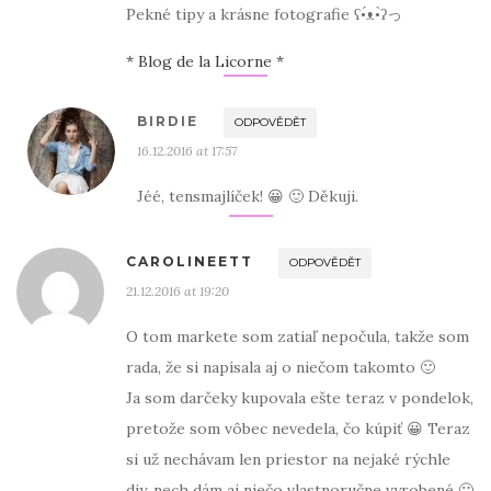
Pekné tipy a krásne fotografie ʕ•́ᴥ•̀ʔっ
* Blog de la Licorne *
BIRDIE
ODPOVĚDĚT
16.12.2016 at 17:57
Jéé, tensmajlíček! 😀 🙂 Děkuji.
CAROLINEETT
ODPOVĚDĚT
21.12.2016 at 19:20
O tom markete som zatiaľ nepočula, takže som
rada, že si napísala aj o niečom takomto 🙂
Ja som darčeky kupovala ešte teraz v pondelok,
pretože som vôbec nevedela, čo kúpiť 😀 Teraz
si už nechávam len priestor na nejaké rýchle
diy, nech dám aj niečo vlastnoručne vyrobené 🙂