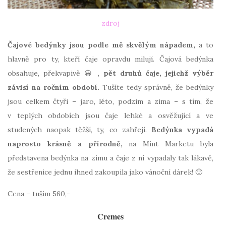
zdroj
Čajové bedýnky jsou podle mě skvělým nápadem,
a to
hlavně pro ty, kteří čaje opravdu milují. Čajová bedýnka
obsahuje, překvapivě 😀 ,
pět druhů čaje, jejichž výběr
závisí na ročním období.
Tušíte tedy správně, že bedýnky
jsou celkem čtyři – jaro, léto, podzim a zima – s tím, že
v teplých obdobích jsou čaje lehké a osvěžující a ve
studených naopak těžší, ty, co zahřejí.
Bedýnka vypadá
naprosto krásně a přírodně,
na Mint Marketu byla
představena bedýnka na zimu a čaje z ní vypadaly tak lákavě,
že sestřenice jednu ihned zakoupila jako vánoční dárek! 🙂
Cena – tuším 560,-
Cremes