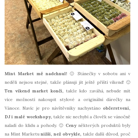
Mint Market mě nadchnul!
🙂 Stánečky v sobotu ani v
neděli nejsou stejné, takže plánuji jít ještě příští víkend! 🙂
Ten víkend market končí,
takže kdo zaváhá, nebude mít
více možností nakoupit stylové a originální dárečky na
Vánoce. Navíc je pro návštěvníky nachystáno
občerstvení,
DJ i malé workshopy,
takže nic nechybí a člověk se vánočně
naladí do klidu a pohody. 🙂
Ceny
některých produktů byly
na Mint Marketu
nižší, než obvykle,
takže další důvod, proč