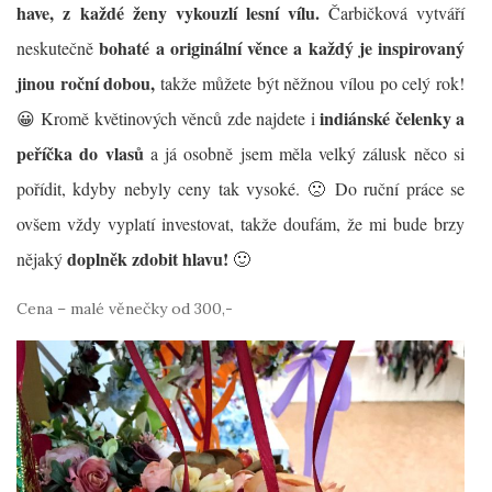
have,
z každé ženy vykouzlí lesní vílu.
Čarbičková vytváří
bohaté a originální věnce a každý je inspirovaný
neskutečně
jinou roční dobou,
takže můžete být něžnou vílou po celý rok!
indiánské čelenky a
😀 Kromě květinových věnců zde najdete i
peříčka do vlasů
a já osobně jsem měla velký zálusk něco si
pořídit, kdyby nebyly ceny tak vysoké. 🙁 Do ruční práce se
ovšem vždy vyplatí investovat, takže doufám, že mi bude brzy
doplněk zdobit hlavu!
nějaký
🙂
Cena – malé věnečky od 300,-