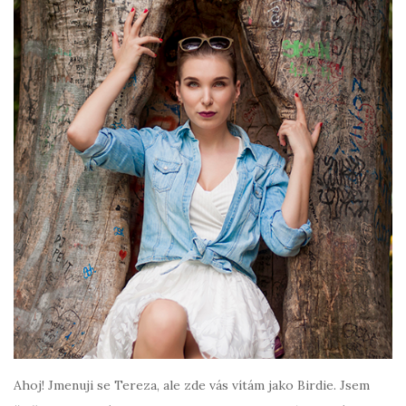
Ahoj! Jmenuji se Tereza, ale zde vás vítám jako Birdie. Jsem