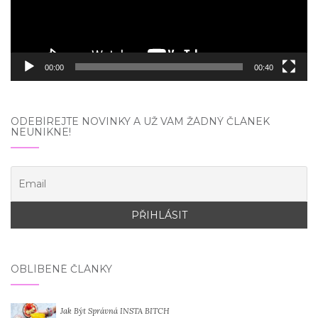
00:00
00:40
ODEBÍREJTE NOVINKY A UŽ VÁM ŽÁDNÝ ČLÁNEK
NEUNIKNE!
OBLÍBENÉ ČLÁNKY
Jak Být Správná INSTA BITCH