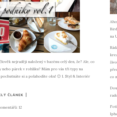
Ahoj
Bird
na 
Ráda
krea
člověk nejraději naložený v bazénu celý den, že? Ale, co
živo
y nebo párek v rohlíku? Mám pro vás tři typy na
pře
pochutnáte si a polahodíte oku! 🙂 1. Styl & Interiér
co 
Dou
ELÝ ČLÁNEK
rado
Fot
omentářů: 12
Iph