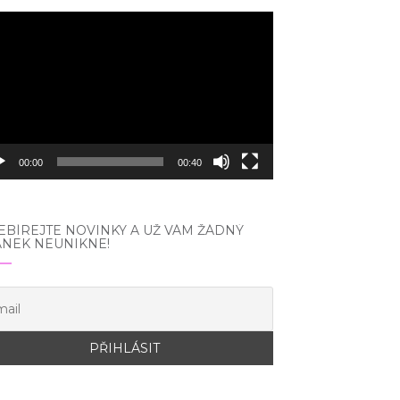
eo
hrávač
00:00
00:40
BÍREJTE NOVINKY A UŽ VÁM ŽÁDNÝ
ÁNEK NEUNIKNE!