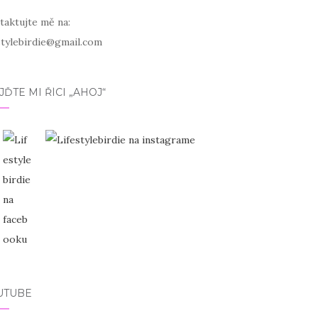
taktujte mě na:
estylebirdie@gmail.com
JĎTE MI ŘÍCI „AHOJ“
UTUBE