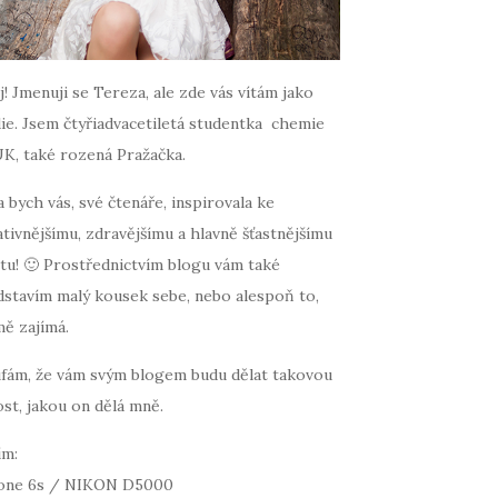
! Jmenuji se Tereza, ale zde vás vítám jako
ie. Jsem čtyřiadvacetiletá studentka chemie
UK, také rozená Pražačka.
 bych vás, své čtenáře, inspirovala ke
tivnějšímu, zdravějšímu a hlavně šťastnějšímu
tu! 🙂 Prostřednictvím blogu vám také
dstavím malý kousek sebe, nebo alespoň to,
mě zajímá.
fám, že vám svým blogem budu dělat takovou
st, jakou on dělá mně.
ím:
one 6s / NIKON D5000