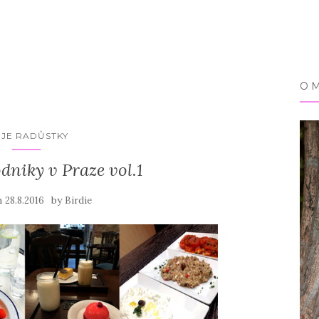
O 
JE RADŮSTKY
dniky v Praze vol.1
n
by
28.8.2016
Birdie