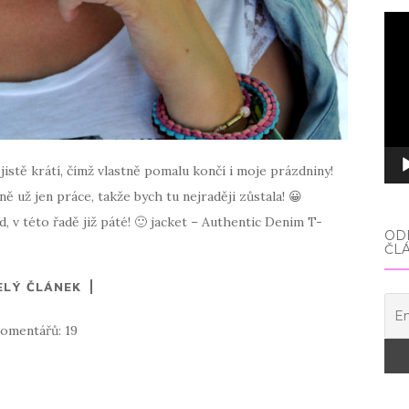
Vid
pře
e jistě krátí, čímž vlastně pomalu končí i moje prázdniny!
ě už jen práce, takže bych tu nejraději zůstala! 😀
v této řadě již páté! 🙂 jacket – Authentic Denim T-
ODE
ČL
ELÝ ČLÁNEK
omentářů: 19