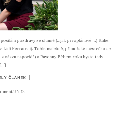
 posílám pozdravy ze slunné (…jak prvoplánové …) Itálie,
zv. Lidi Ferraresi). Tohle malebné, přímořské městečko se
už z názvu napovídá) a Ravenny. Během roku byste tady
 […]
ELÝ ČLÁNEK
omentářů: 12