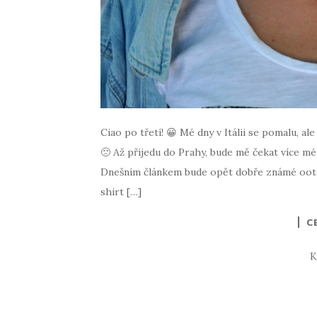
Ciao po třetí! 😀 Mé dny v Itálii se pomalu, al
🙁 Až přijedu do Prahy, bude mě čekat více mén
Dnešním článkem bude opět dobře známé ootd, 
shirt […]
C
K