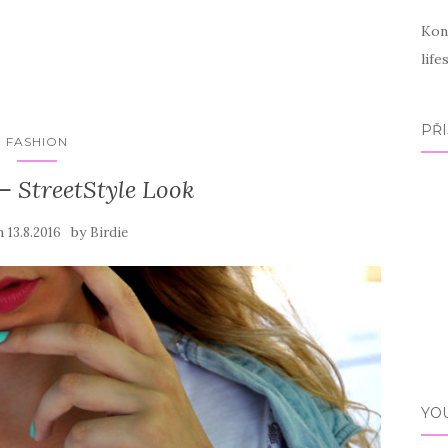
Kon
lif
PŘI
FASHION
 StreetStyle Look
on
by
13.8.2016
Birdie
YO