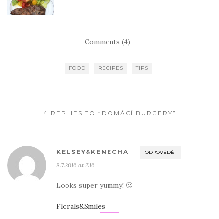
Comments (4)
FOOD
RECIPES
TIPS
4 REPLIES TO “DOMÁCÍ BURGERY”
KELSEY&KENECHA
ODPOVĚDĚT
8.7.2016 at 2:16
Looks super yummy! 🙂
Florals&Smiles