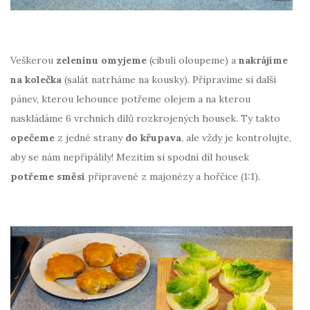
Veškerou
zeleninu omyjeme
(cibuli oloupeme) a
nakrájíme
na kolečka
(salát natrháme na kousky). Připravíme si další
pánev, kterou lehounce potřeme olejem a na kterou
naskládáme 6 vrchních dílů rozkrojených housek. Ty takto
opečeme
z jedné strany
do křupava
, ale vždy je kontrolujte,
aby se nám nepřipálily! Mezitím si spodní díl housek
potřeme směsí
připravené z majonézy a hořčice (1:1).