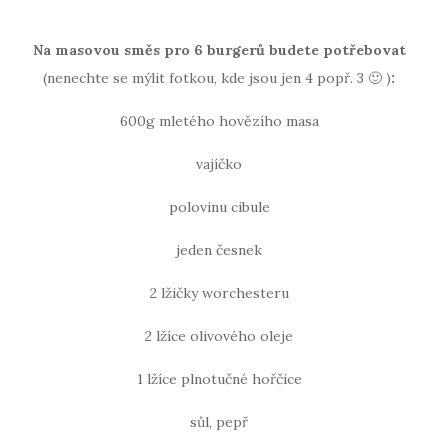
Na masovou směs pro 6 burgerů budete potřebovat
(nenechte se mýlit fotkou, kde jsou jen 4 popř. 3 🙂 )
:
600g mletého hovězího masa
vajíčko
polovinu cibule
jeden česnek
2 lžičky worchesteru
2 lžíce olivového oleje
1 lžíce plnotučné hořčice
sůl, pepř