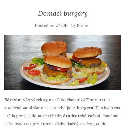
Domácí burgery
Posted on
by
7.7.2016
Birdie
Zdravím vás všechny
u dalšího článku! 🙂 Tentokrát si
společně
zamlsáme
na „trendy“ jídle,
burgeru
! Tím bych vás
i ráda pozvala do nové rubriky
Studentské vaření
, kam budu
zařazovat recepty, které zvládne každý student, co do