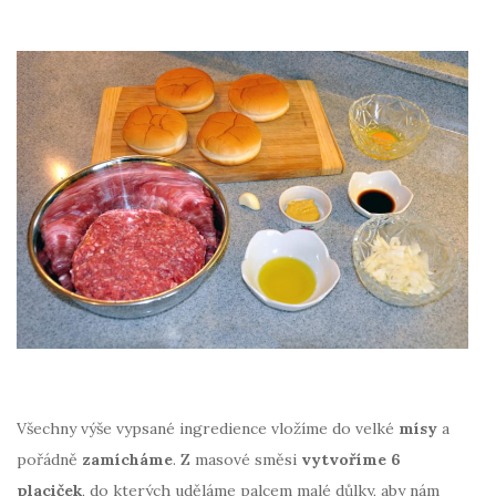
Všechny výše vypsané ingredience vložíme do velké
mísy
a
pořádně
zamícháme
. Z masové směsi
vytvoříme 6
placiček
, do kterých uděláme palcem malé důlky, aby nám