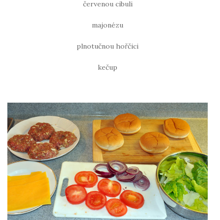
červenou cibuli
majonézu
plnotučnou hořčici
kečup