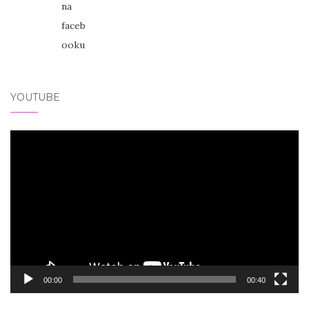
YOUTUBE
Video
přehrávač
00:00
00:40