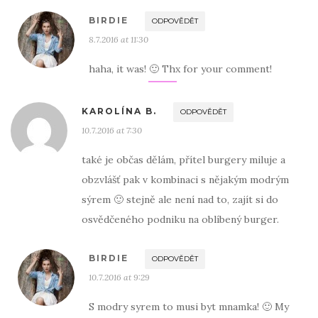
BIRDIE
ODPOVĚDĚT
8.7.2016 at 11:30
haha, it was! 🙂 Thx for your comment!
KAROLÍNA B.
ODPOVĚDĚT
10.7.2016 at 7:30
také je občas dělám, přítel burgery miluje a
obzvlášť pak v kombinaci s nějakým modrým
sýrem 🙂 stejně ale není nad to, zajít si do
osvědčeného podniku na oblíbený burger.
BIRDIE
ODPOVĚDĚT
10.7.2016 at 9:29
S modry syrem to musi byt mnamka! 🙂 My