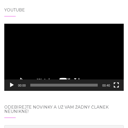
YOUTUBE
Video
přehrávač
00:00
00:40
ODEBÍREJTE NOVINKY A UŽ VÁM ŽÁDNÝ ČLÁNEK
NEUNIKNE!