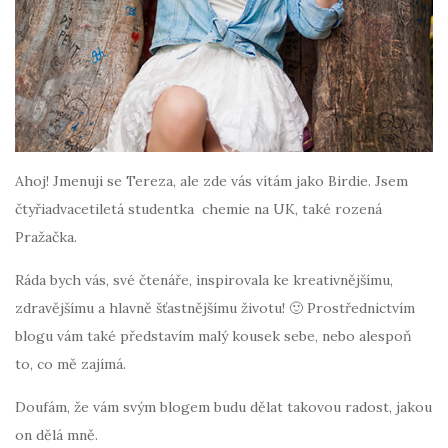
Ahoj! Jmenuji se Tereza, ale zde vás vítám jako Birdie. Jsem
čtyřiadvacetiletá studentka chemie na UK, také rozená
Pražačka.
Ráda bych vás, své čtenáře, inspirovala ke kreativnějšímu,
zdravějšímu a hlavně šťastnějšímu životu! 🙂 Prostřednictvím
blogu vám také představím malý kousek sebe, nebo alespoň
to, co mě zajímá.
Doufám, že vám svým blogem budu dělat takovou radost, jakou
on dělá mně.