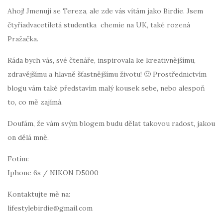
Ahoj! Jmenuji se Tereza, ale zde vás vítám jako Birdie. Jsem
čtyřiadvacetiletá studentka chemie na UK, také rozená
Pražačka.
Ráda bych vás, své čtenáře, inspirovala ke kreativnějšímu,
zdravějšímu a hlavně šťastnějšímu životu! 🙂 Prostřednictvím
blogu vám také představím malý kousek sebe, nebo alespoň
to, co mě zajímá.
Doufám, že vám svým blogem budu dělat takovou radost, jakou
on dělá mně.
Fotím:
Iphone 6s / NIKON D5000
Kontaktujte mě na:
lifestylebirdie@gmail.com