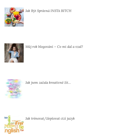
Jak Být Správná INSTA BITCH
Můj rok blogování – Co mi dal a vzal?
Jak jsem začala kreativně žít…
Jak trénovat/zlepšovat cizí jazyk