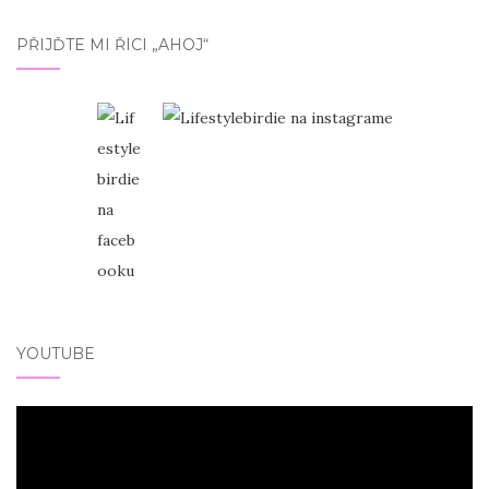
PŘIJĎTE MI ŘÍCI „AHOJ“
YOUTUBE
Video
přehrávač