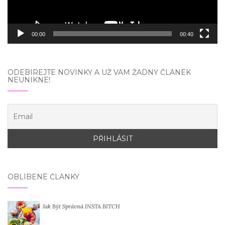
00:00
00:40
ODEBÍREJTE NOVINKY A UŽ VÁM ŽÁDNÝ ČLÁNEK
NEUNIKNE!
OBLÍBENÉ ČLÁNKY
Jak Být Správná INSTA BITCH