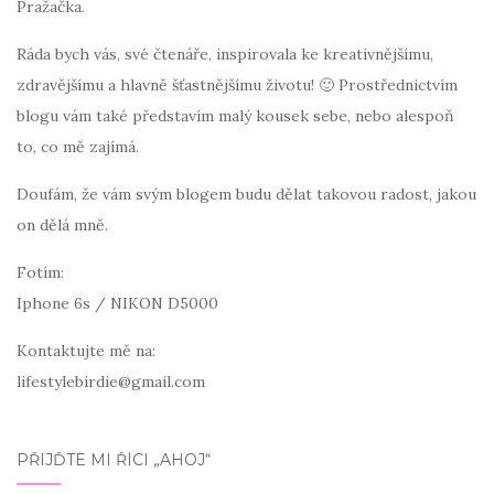
Pražačka.
Ráda bych vás, své čtenáře, inspirovala ke kreativnějšímu,
zdravějšímu a hlavně šťastnějšímu životu! 🙂 Prostřednictvím
blogu vám také představím malý kousek sebe, nebo alespoň
to, co mě zajímá.
Doufám, že vám svým blogem budu dělat takovou radost, jakou
on dělá mně.
Fotím:
Iphone 6s / NIKON D5000
Kontaktujte mě na:
lifestylebirdie@gmail.com
PŘIJĎTE MI ŘÍCI „AHOJ“