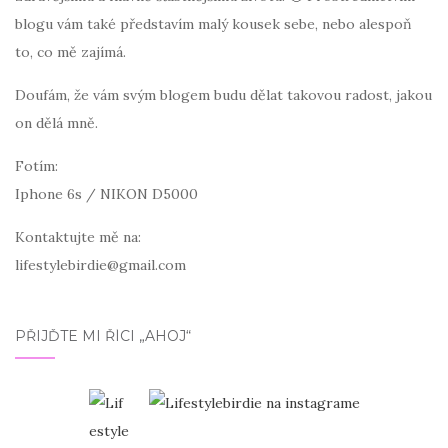
blogu vám také představím malý kousek sebe, nebo alespoň
to, co mě zajímá.
Doufám, že vám svým blogem budu dělat takovou radost, jakou
on dělá mně.
Fotím:
Iphone 6s / NIKON D5000
Kontaktujte mě na:
lifestylebirdie@gmail.com
PŘIJĎTE MI ŘÍCI „AHOJ“