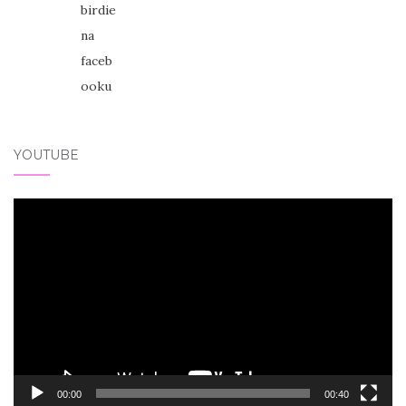
YOUTUBE
Video
přehrávač
00:00
00:40