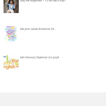
Můj rok blogování – Co mi dal a vzal?
Jak jsem začala kreativně žít…
Jak trénovat/zlepšovat cizí jazyk