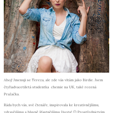
Ahoj! Jmenuji se Tereza, ale zde vás vítám jako Birdie. Jsem
čtyřiadvacetiletá studentka chemie na UK, také rozená
Pražačka.
Ráda bych vás, své čtenáře, inspirovala ke kreativnějšímu,
zdravějšímu a hlavně šťastnějšímu životu! 🙂 Prostřednictvím