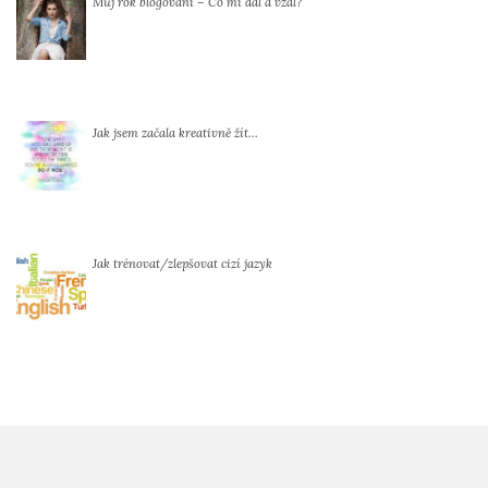
Můj rok blogování – Co mi dal a vzal?
Jak jsem začala kreativně žít…
Jak trénovat/zlepšovat cizí jazyk