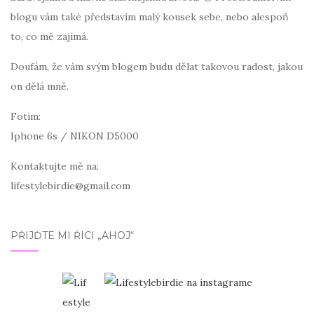
blogu vám také představím malý kousek sebe, nebo alespoň
to, co mě zajímá.
Doufám, že vám svým blogem budu dělat takovou radost, jakou
on dělá mně.
Fotím:
Iphone 6s / NIKON D5000
Kontaktujte mě na:
lifestylebirdie@gmail.com
PŘIJĎTE MI ŘÍCI „AHOJ“