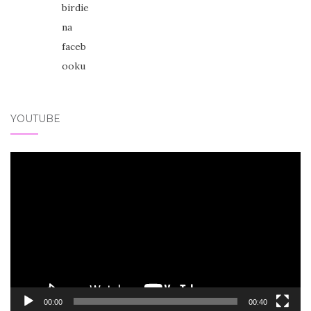
YOUTUBE
Video
přehrávač
00:00
00:40