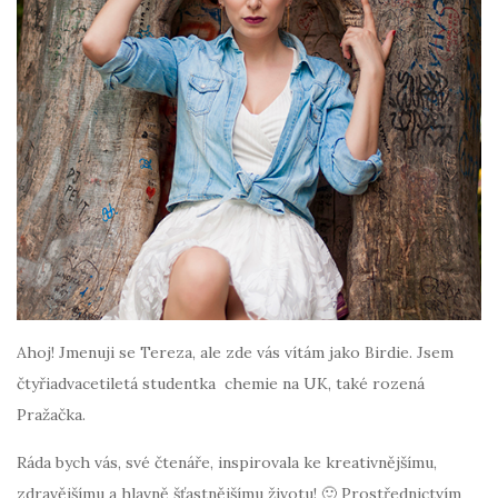
Ahoj! Jmenuji se Tereza, ale zde vás vítám jako Birdie. Jsem
čtyřiadvacetiletá studentka chemie na UK, také rozená
Pražačka.
Ráda bych vás, své čtenáře, inspirovala ke kreativnějšímu,
zdravějšímu a hlavně šťastnějšímu životu! 🙂 Prostřednictvím