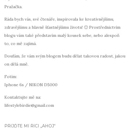
Pražačka.
Ráda bych vás, své čtenáře, inspirovala ke kreativnějšímu,
zdravějšímu a hlavně šťastnějšímu životu! 🙂 Prostřednictvím
blogu vám také představím malý kousek sebe, nebo alespoň
to, co mě zajímá.
Doufám, že vám svým blogem budu dělat takovou radost, jakou
on dělá mně.
Fotím:
Iphone 6s / NIKON D5000
Kontaktujte mě na:
lifestylebirdie@gmail.com
PŘIJĎTE MI ŘÍCI „AHOJ“