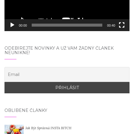
00:00
00:40
ODEBÍREJTE NOVINKY A UŽ VÁM ŽÁDNÝ ČLÁNEK
NEUNIKNE!
OBLÍBENÉ ČLÁNKY
Jak Být Správná INSTA BITCH