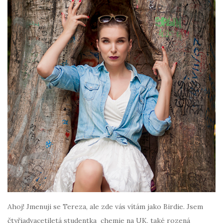
Ahoj! Jmenuji se Tereza, ale zde vás vítám jako Birdie. Jsem
čtyřiadvacetiletá studentka chemie na UK, také rozená