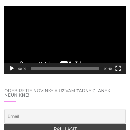
Video
přehrávač
00:00
00:40
ODEBÍREJTE NOVINKY A UŽ VÁM ŽÁDNÝ ČLÁNEK
NEUNIKNE!