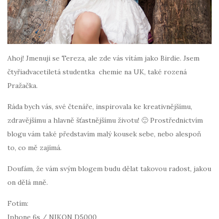
Ahoj! Jmenuji se Tereza, ale zde vás vítám jako Birdie. Jsem
čtyřiadvacetiletá studentka chemie na UK, také rozená
Pražačka.
Ráda bych vás, své čtenáře, inspirovala ke kreativnějšímu,
zdravějšímu a hlavně šťastnějšímu životu! 🙂 Prostřednictvím
blogu vám také představím malý kousek sebe, nebo alespoň
to, co mě zajímá.
Doufám, že vám svým blogem budu dělat takovou radost, jakou
on dělá mně.
Fotím:
Iphone 6s / NIKON D5000