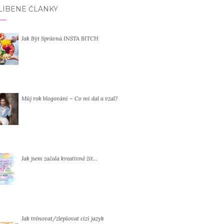
LÍBENÉ ČLÁNKY
Jak Být Správná INSTA BITCH
Můj rok blogování – Co mi dal a vzal?
Jak jsem začala kreativně žít…
Jak trénovat/zlepšovat cizí jazyk