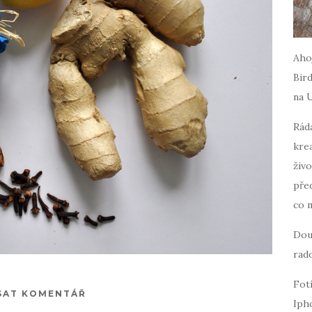
Ahoj
Bird
na 
Ráda
krea
živo
pře
co 
Dou
rado
Fot
SAT KOMENTÁŘ
Iph