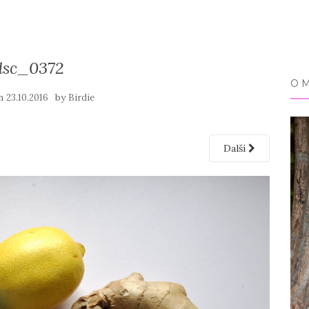
dsc_0372
O 
on
by
23.10.2016
Birdie
Další