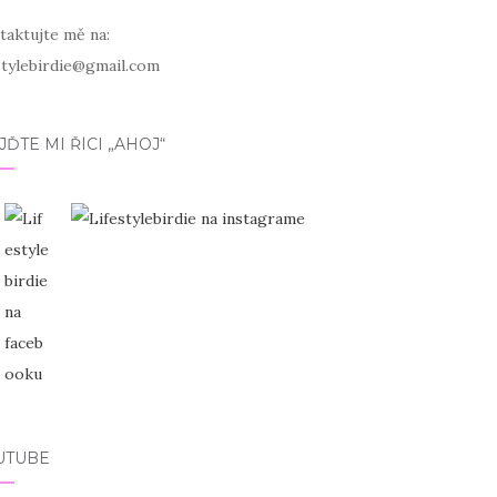
taktujte mě na:
estylebirdie@gmail.com
JĎTE MI ŘÍCI „AHOJ“
UTUBE