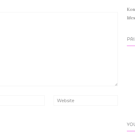
Kon
lif
PŘI
YO