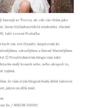
! Jmenuji se Tereza, ale zde vás vítám jako
ie. Jsem čtyřiadvacetiletá studentka chemie
UK, také rozená Pražačka.
 bych vás, své čtenáře, inspirovala ke
tivnějšímu, zdravějšímu a hlavně šťastnějšímu
tu! 🙂 Prostřednictvím blogu vám také
dstavím malý kousek sebe, nebo alespoň to,
mě zajímá.
fám, že vám svým blogem budu dělat takovou
st, jakou on dělá mně.
ím:
one 6s / NIKON D5000