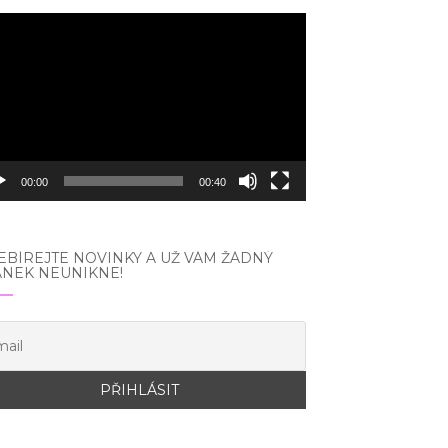
eo
hrávač
00:00
00:40
BÍREJTE NOVINKY A UŽ VÁM ŽÁDNÝ
ÁNEK NEUNIKNE!