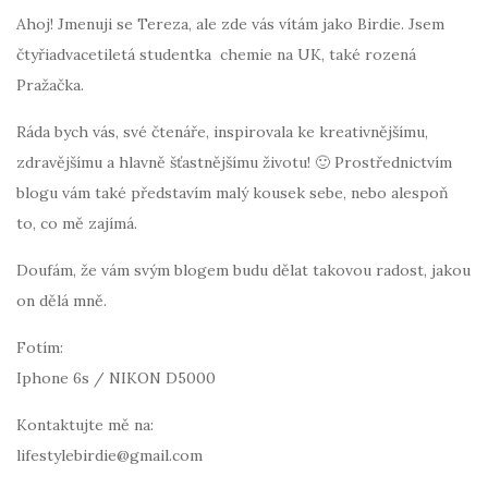
Ahoj! Jmenuji se Tereza, ale zde vás vítám jako Birdie. Jsem
čtyřiadvacetiletá studentka chemie na UK, také rozená
Pražačka.
Ráda bych vás, své čtenáře, inspirovala ke kreativnějšímu,
zdravějšímu a hlavně šťastnějšímu životu! 🙂 Prostřednictvím
blogu vám také představím malý kousek sebe, nebo alespoň
to, co mě zajímá.
Doufám, že vám svým blogem budu dělat takovou radost, jakou
on dělá mně.
Fotím:
Iphone 6s / NIKON D5000
Kontaktujte mě na:
lifestylebirdie@gmail.com