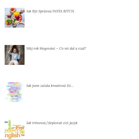
Jak Být Správná INSTA BITCH
Můj rok blogování – Co mi dal a vzal?
Jak jsem začala kreativně žít…
Jak trénovat/zlepšovat cizí jazyk