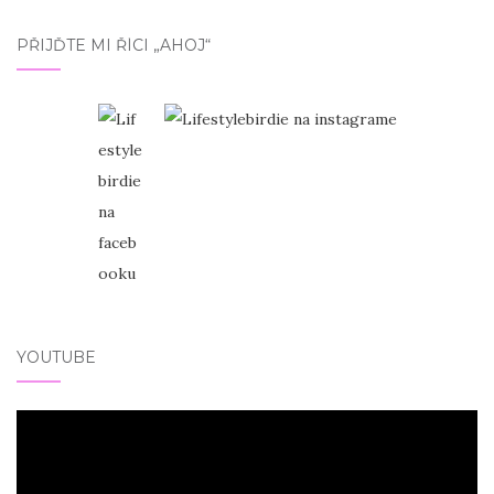
PŘIJĎTE MI ŘÍCI „AHOJ“
YOUTUBE
Video
přehrávač