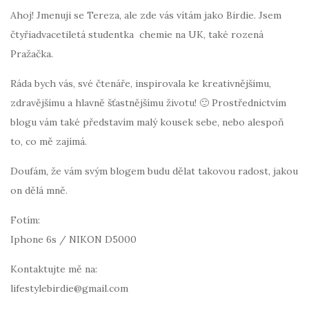
Ahoj! Jmenuji se Tereza, ale zde vás vítám jako Birdie. Jsem
čtyřiadvacetiletá studentka chemie na UK, také rozená
Pražačka.
Ráda bych vás, své čtenáře, inspirovala ke kreativnějšímu,
zdravějšímu a hlavně šťastnějšímu životu! 🙂 Prostřednictvím
blogu vám také představím malý kousek sebe, nebo alespoň
to, co mě zajímá.
Doufám, že vám svým blogem budu dělat takovou radost, jakou
on dělá mně.
Fotím:
Iphone 6s / NIKON D5000
Kontaktujte mě na:
lifestylebirdie@gmail.com