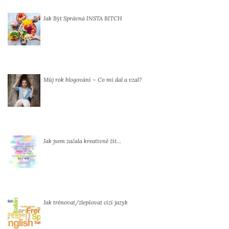
Jak Být Správná INSTA BITCH
Můj rok blogování – Co mi dal a vzal?
Jak jsem začala kreativně žít…
Jak trénovat/zlepšovat cizí jazyk