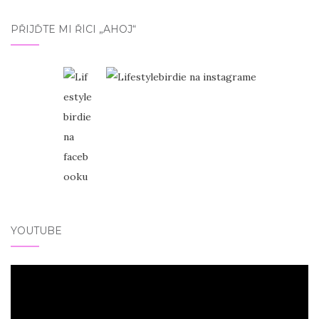
PŘIJĎTE MI ŘÍCI „AHOJ“
YOUTUBE
Video
přehrávač