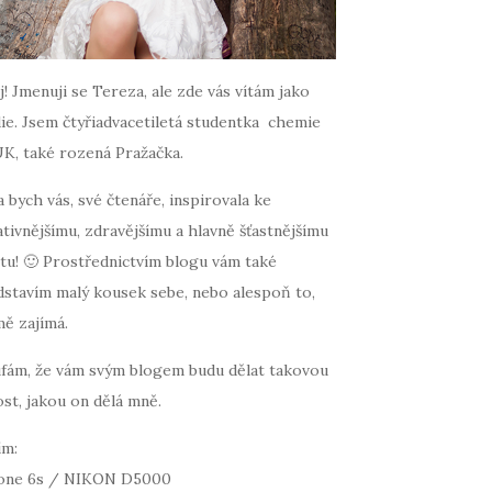
! Jmenuji se Tereza, ale zde vás vítám jako
ie. Jsem čtyřiadvacetiletá studentka chemie
UK, také rozená Pražačka.
 bych vás, své čtenáře, inspirovala ke
tivnějšímu, zdravějšímu a hlavně šťastnějšímu
tu! 🙂 Prostřednictvím blogu vám také
dstavím malý kousek sebe, nebo alespoň to,
mě zajímá.
fám, že vám svým blogem budu dělat takovou
st, jakou on dělá mně.
ím:
one 6s / NIKON D5000