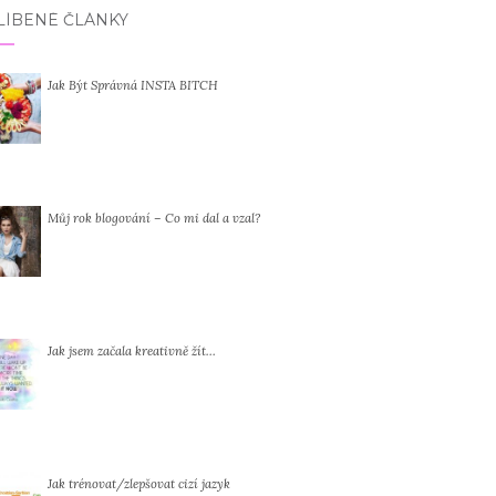
LÍBENÉ ČLÁNKY
Jak Být Správná INSTA BITCH
Můj rok blogování – Co mi dal a vzal?
Jak jsem začala kreativně žít…
Jak trénovat/zlepšovat cizí jazyk