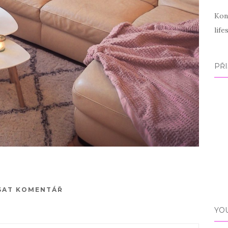
Kon
lif
PŘI
SAT KOMENTÁŘ
YO