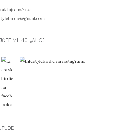
taktujte mě na:
estylebirdie@gmail.com
JĎTE MI ŘÍCI „AHOJ“
UTUBE