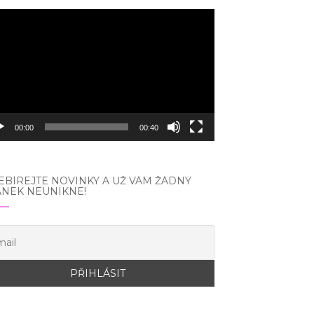
eo
hrávač
00:00
00:40
BÍREJTE NOVINKY A UŽ VÁM ŽÁDNÝ
ÁNEK NEUNIKNE!