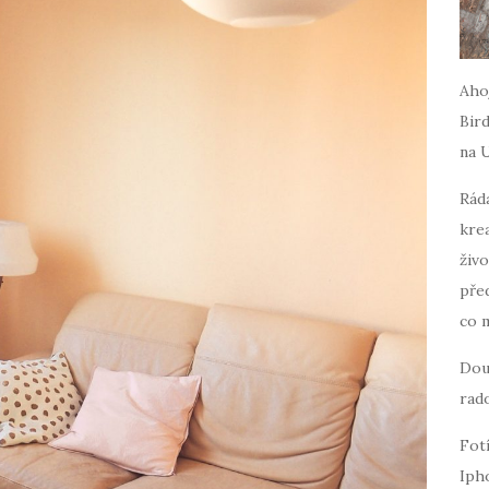
Ahoj
Bird
na 
Ráda
krea
živo
pře
co 
Dou
rado
Fot
Iph