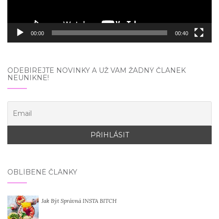
00:00
00:40
ODEBÍREJTE NOVINKY A UŽ VÁM ŽÁDNÝ ČLÁNEK
NEUNIKNE!
OBLÍBENÉ ČLÁNKY
Jak Být Správná INSTA BITCH