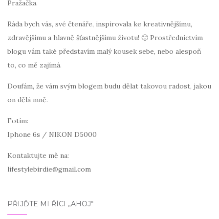
Pražačka.
Ráda bych vás, své čtenáře, inspirovala ke kreativnějšímu,
zdravějšímu a hlavně šťastnějšímu životu! 🙂 Prostřednictvím
blogu vám také představím malý kousek sebe, nebo alespoň
to, co mě zajímá.
Doufám, že vám svým blogem budu dělat takovou radost, jakou
on dělá mně.
Fotím:
Iphone 6s / NIKON D5000
Kontaktujte mě na:
lifestylebirdie@gmail.com
PŘIJĎTE MI ŘÍCI „AHOJ“