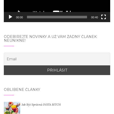
00:00
00:40
ODEBÍREJTE NOVINKY A UŽ VÁM ŽÁDNÝ ČLÁNEK
NEUNIKNE!
OBLÍBENÉ ČLÁNKY
Jak Být Správná INSTA BITCH