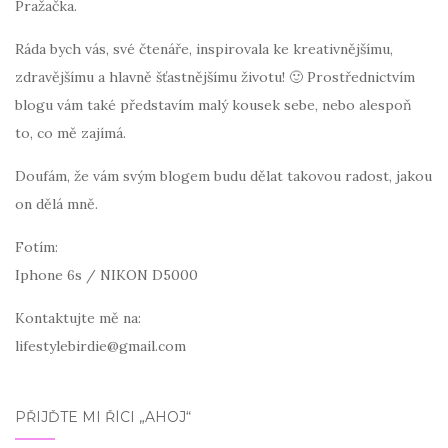
Pražačka.
Ráda bych vás, své čtenáře, inspirovala ke kreativnějšímu,
zdravějšímu a hlavně šťastnějšímu životu! 🙂 Prostřednictvím
blogu vám také představím malý kousek sebe, nebo alespoň
to, co mě zajímá.
Doufám, že vám svým blogem budu dělat takovou radost, jakou
on dělá mně.
Fotím:
Iphone 6s / NIKON D5000
Kontaktujte mě na:
lifestylebirdie@gmail.com
PŘIJĎTE MI ŘÍCI „AHOJ“