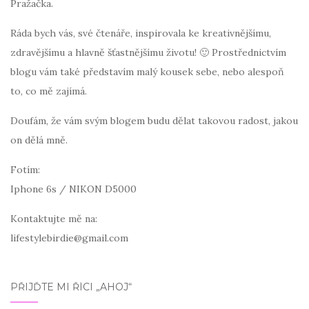
Pražačka.
Ráda bych vás, své čtenáře, inspirovala ke kreativnějšímu,
zdravějšímu a hlavně šťastnějšímu životu! 🙂 Prostřednictvím
blogu vám také představím malý kousek sebe, nebo alespoň
to, co mě zajímá.
Doufám, že vám svým blogem budu dělat takovou radost, jakou
on dělá mně.
Fotím:
Iphone 6s / NIKON D5000
Kontaktujte mě na:
lifestylebirdie@gmail.com
PŘIJĎTE MI ŘÍCI „AHOJ“