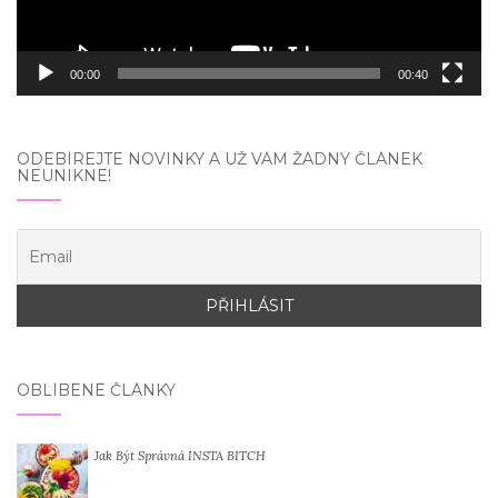
00:00
00:40
ODEBÍREJTE NOVINKY A UŽ VÁM ŽÁDNÝ ČLÁNEK
NEUNIKNE!
OBLÍBENÉ ČLÁNKY
Jak Být Správná INSTA BITCH