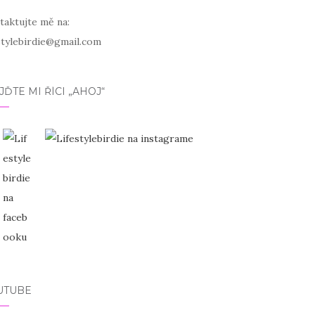
taktujte mě na:
estylebirdie@gmail.com
JĎTE MI ŘÍCI „AHOJ“
UTUBE