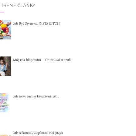
LÍBENÉ ČLÁNKY
Jak Být Správná INSTA BITCH
Můj rok blogování – Co mi dal a vzal?
Jak jsem začala kreativně žít…
Jak trénovat/zlepšovat cizí jazyk