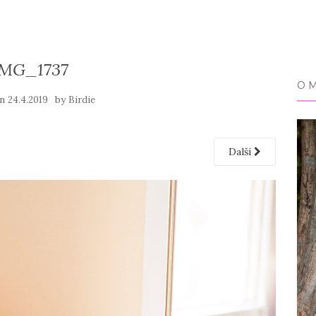
IMG_1737
O 
on
by
24.4.2019
Birdie
Další