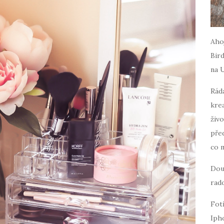
Ahoj
Bird
na 
Ráda
krea
živo
pře
co 
Dou
rado
Fot
Iph