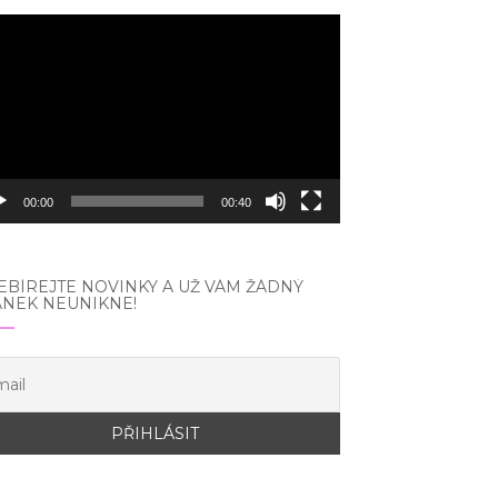
eo
hrávač
00:00
00:40
BÍREJTE NOVINKY A UŽ VÁM ŽÁDNÝ
ÁNEK NEUNIKNE!