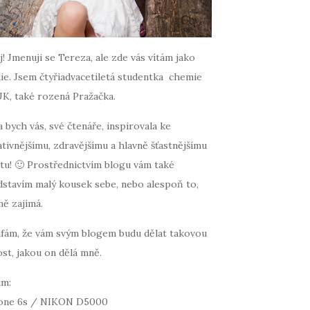
! Jmenuji se Tereza, ale zde vás vítám jako
ie. Jsem čtyřiadvacetiletá studentka chemie
UK, také rozená Pražačka.
 bych vás, své čtenáře, inspirovala ke
tivnějšímu, zdravějšímu a hlavně šťastnějšímu
tu! 🙂 Prostřednictvím blogu vám také
dstavím malý kousek sebe, nebo alespoň to,
mě zajímá.
fám, že vám svým blogem budu dělat takovou
st, jakou on dělá mně.
ím:
one 6s / NIKON D5000