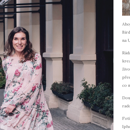
Ahoj
Bird
na 
Ráda
krea
živo
pře
co 
Dou
rado
Fot
Iph