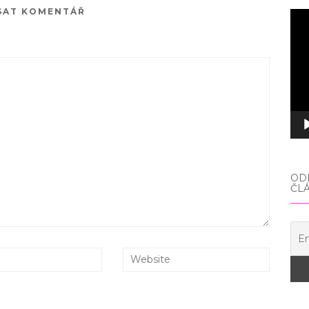
SAT KOMENTÁŘ
Vid
pře
ODE
ČL