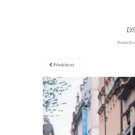
D
Posted 
Předchozí