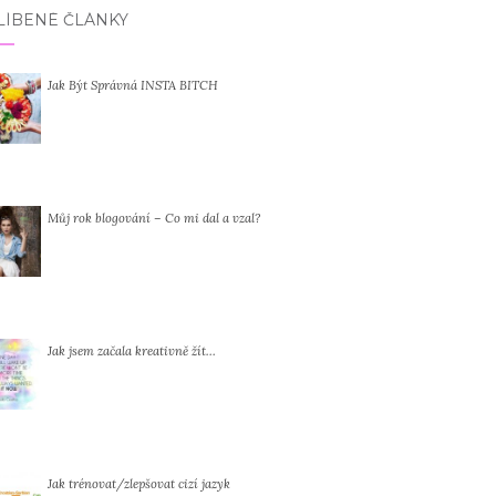
LÍBENÉ ČLÁNKY
Jak Být Správná INSTA BITCH
Můj rok blogování – Co mi dal a vzal?
Jak jsem začala kreativně žít…
Jak trénovat/zlepšovat cizí jazyk