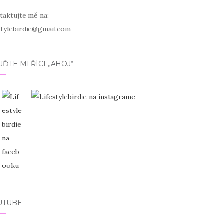
taktujte mě na:
estylebirdie@gmail.com
JĎTE MI ŘÍCI „AHOJ“
UTUBE