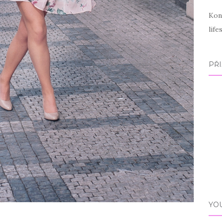
Kon
lif
PŘI
YO