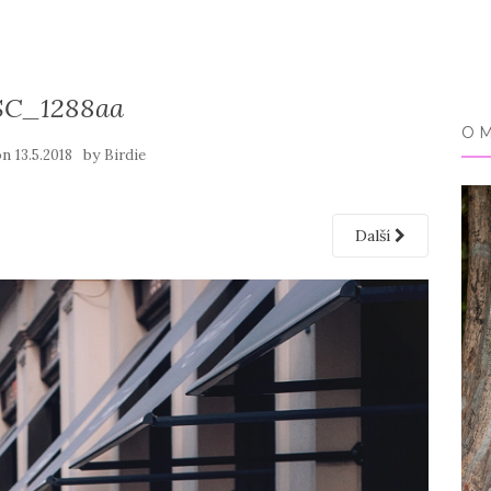
SC_1288aa
O 
on
by
13.5.2018
Birdie
Další