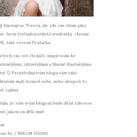
! Jmenuji se Tereza, ale zde vás vítám jako
ie. Jsem čtyřiadvacetiletá studentka chemie
UK, také rozená Pražačka.
 bych vás, své čtenáře, inspirovala ke
tivnějšímu, zdravějšímu a hlavně šťastnějšímu
tu! 🙂 Prostřednictvím blogu vám také
dstavím malý kousek sebe, nebo alespoň to,
mě zajímá.
fám, že vám svým blogem budu dělat takovou
st, jakou on dělá mně.
ím:
one 6s / NIKON D5000