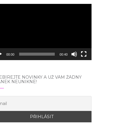
eo
hrávač
00:00
00:40
BÍREJTE NOVINKY A UŽ VÁM ŽÁDNÝ
ÁNEK NEUNIKNE!