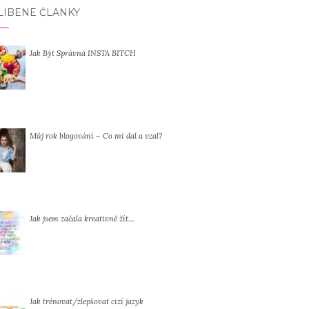
LÍBENÉ ČLÁNKY
Jak Být Správná INSTA BITCH
Můj rok blogování – Co mi dal a vzal?
Jak jsem začala kreativně žít…
Jak trénovat/zlepšovat cizí jazyk