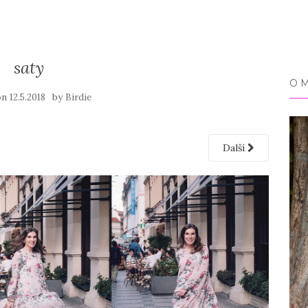
saty
O 
on
by
12.5.2018
Birdie
Další