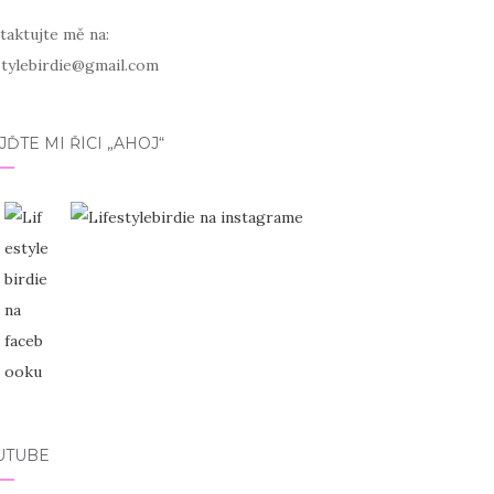
taktujte mě na:
estylebirdie@gmail.com
JĎTE MI ŘÍCI „AHOJ“
UTUBE