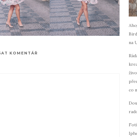
Ahoj
Bird
na 
SAT KOMENTÁŘ
Ráda
krea
živo
pře
co 
Dou
rado
Fot
Iph