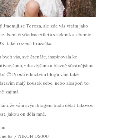
! Jmenuji se Tereza, ale zde vás vítám jako
ie. Jsem čtyřiadvacetiletá studentka chemie
UK, také rozená Pražačka.
 bych vás, své čtenáře, inspirovala ke
tivnějšímu, zdravějšímu a hlavně šťastnějšímu
tu! 🙂 Prostřednictvím blogu vám také
dstavím malý kousek sebe, nebo alespoň to,
mě zajímá.
fám, že vám svým blogem budu dělat takovou
st, jakou on dělá mně.
ím:
one 6s / NIKON D5000