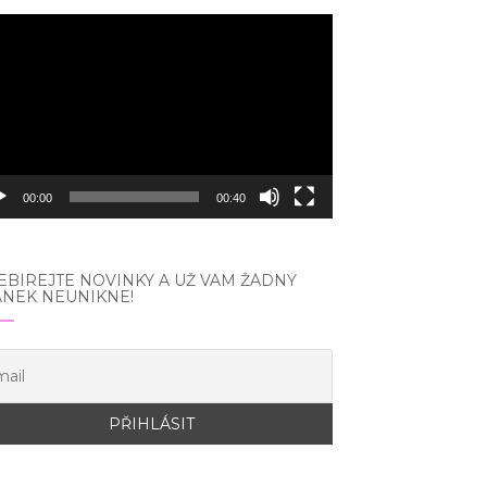
eo
hrávač
00:00
00:40
BÍREJTE NOVINKY A UŽ VÁM ŽÁDNÝ
ÁNEK NEUNIKNE!