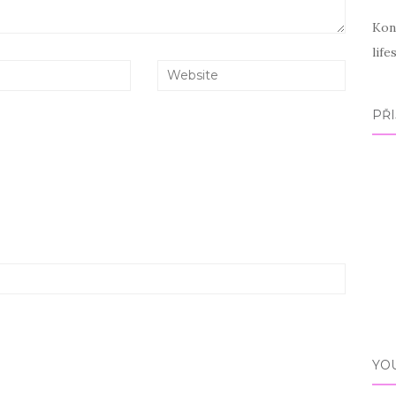
Kon
lif
PŘI
YO