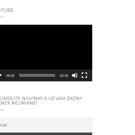
UTUBE
eo
hrávač
00:00
00:40
BÍREJTE NOVINKY A UŽ VÁM ŽÁDNÝ
ÁNEK NEUNIKNE!