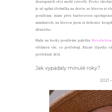
dostupných věcí mohl vytvořit. Proto všechn
je už uplná třešnička na dortu, se kterou si v
používám, mám přes barterovou spoluprá
minišatech, na kterou jsem si dokonce koupi
děsivého.
Ráda na looky používám paletku
Revolution
většinou vše, co potřebuji. Různé třpytky 
perfektně drží.
Jak vypadaly minulé roky?
2021 