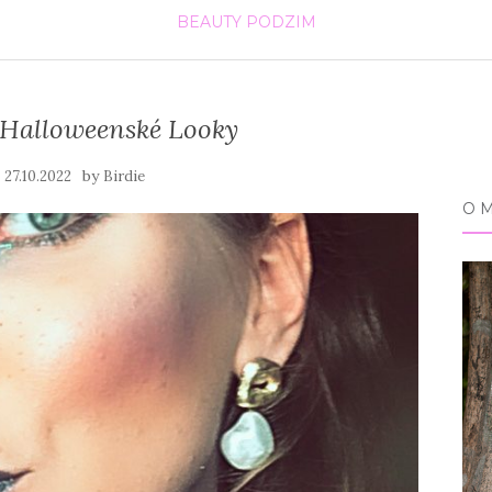
BEAUTY
PODZIM
 Halloweenské Looky
n
by
27.10.2022
Birdie
O 