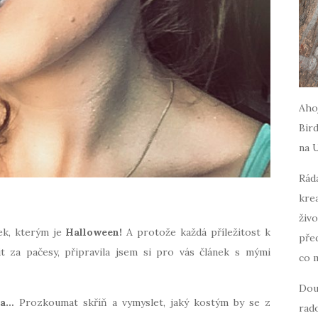
Ahoj
Bird
na 
Ráda
krea
živo
ek, kterým je
Halloween!
A protože každá příležitost k
pře
it za pačesy, připravila jsem si pro vás článek s mými
co 
Dou
ta…
Prozkoumat skříň a vymyslet, jaký kostým by se z
rado