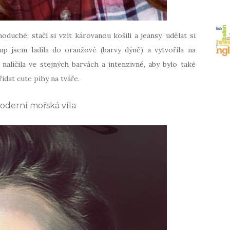
oduché, stačí si vzít károvanou košili a jeansy, udělat si
p jsem ladila do oranžové (barvy dýně) a vytvořila na
alíčila ve stejných barvách a intenzivně, aby bylo také
řidat cute pihy na tváře.
oderní mořská víla