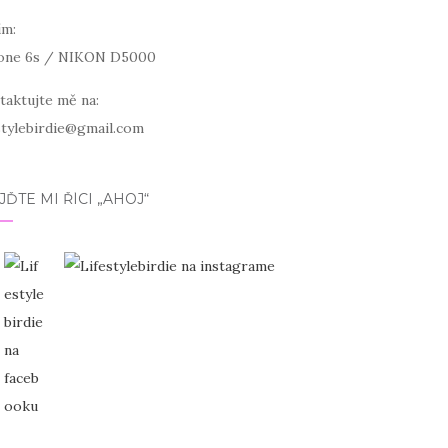
ím:
one 6s / NIKON D5000
taktujte mě na:
estylebirdie@gmail.com
JĎTE MI ŘÍCI „AHOJ“