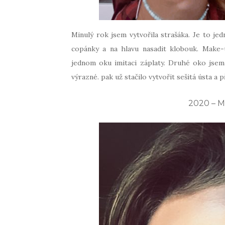
Minulý rok jsem vytvořila strašáka. Je to jedn
copánky a na hlavu nasadit klobouk. Make-u
jednom oku imitaci záplaty. Druhé oko jsem n
výrazné. pak už stačilo vytvořit sešitá ústa a p
2020 – M