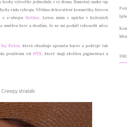
y looky vytvoříte jednoduše i vy doma. Samotný make-up
Fot
ždycky ráda vyhraju. Většinu dekorativní kosmetiky, kterou
Iph
ci z e-shopu
Notino.
Letos mám v upírku v kožených
la umělou krev a doufám, že se mi podaří vykouzlit něco
Kon
lif
 by Petra,
která obsahuje spoustu barev a pokryje tak
ráda používám od
NYX,
které mají skvělou pigmentaci a
PŘI
– Creepy strašák