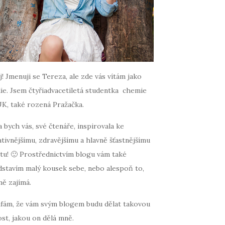
! Jmenuji se Tereza, ale zde vás vítám jako
ie. Jsem čtyřiadvacetiletá studentka chemie
UK, také rozená Pražačka.
 bych vás, své čtenáře, inspirovala ke
tivnějšímu, zdravějšímu a hlavně šťastnějšímu
tu! 🙂 Prostřednictvím blogu vám také
dstavím malý kousek sebe, nebo alespoň to,
mě zajímá.
fám, že vám svým blogem budu dělat takovou
st, jakou on dělá mně.