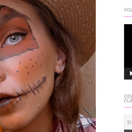
YO
Vid
pře
ODE
ČL