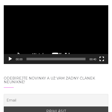
Video
přehrávač
00:00
00:40
ODEBÍREJTE NOVINKY A UŽ VÁM ŽÁDNÝ ČLÁNEK
NEUNIKNE!