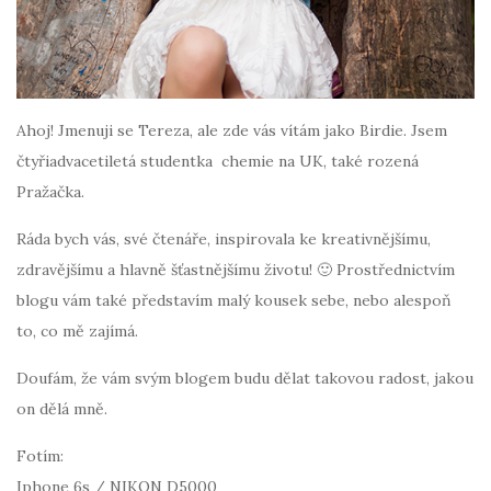
Ahoj! Jmenuji se Tereza, ale zde vás vítám jako Birdie. Jsem
čtyřiadvacetiletá studentka chemie na UK, také rozená
Pražačka.
Ráda bych vás, své čtenáře, inspirovala ke kreativnějšímu,
zdravějšímu a hlavně šťastnějšímu životu! 🙂 Prostřednictvím
blogu vám také představím malý kousek sebe, nebo alespoň
to, co mě zajímá.
Doufám, že vám svým blogem budu dělat takovou radost, jakou
on dělá mně.
Fotím:
Iphone 6s / NIKON D5000