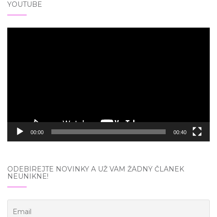
YOUTUBE
Video
přehrávač
00:00
00:40
ODEBÍREJTE NOVINKY A UŽ VÁM ŽÁDNÝ ČLÁNEK
NEUNIKNE!