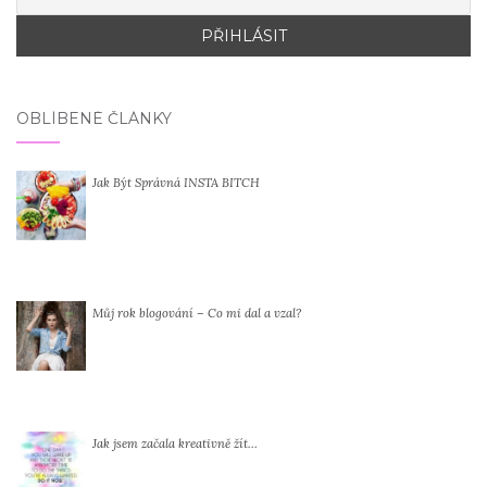
OBLÍBENÉ ČLÁNKY
Jak Být Správná INSTA BITCH
Můj rok blogování – Co mi dal a vzal?
Jak jsem začala kreativně žít…