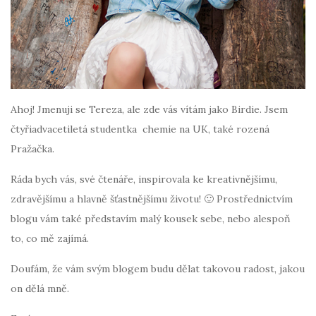
Ahoj! Jmenuji se Tereza, ale zde vás vítám jako Birdie. Jsem
čtyřiadvacetiletá studentka chemie na UK, také rozená
Pražačka.
Ráda bych vás, své čtenáře, inspirovala ke kreativnějšímu,
zdravějšímu a hlavně šťastnějšímu životu! 🙂 Prostřednictvím
blogu vám také představím malý kousek sebe, nebo alespoň
to, co mě zajímá.
Doufám, že vám svým blogem budu dělat takovou radost, jakou
on dělá mně.