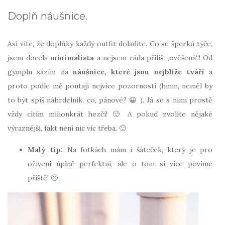
Doplň náušnice.
Asi víte, že doplňky každý outfit doladíte. Co se šperků týče,
jsem docela
minimalista
a nejsem ráda příliš „ověšená“! Od
gymplu sázím na
náušnice, které jsou nejblíže tváři
a
proto podle mě poutají nejvíce pozornosti (hmm, neměl by
to být spíš náhrdelník, co, pánové? 😀 ). Já se s nimi prostě
vždy cítím milionkrát hezčí! 🙂 A pokud zvolíte nějaké
výraznější, fakt není nic víc třeba. 🙂
Malý tip:
Na fotkách mám i šáteček, který je pro
oživení úplně perfektní, ale o tom si více povíme
příště! 🙂