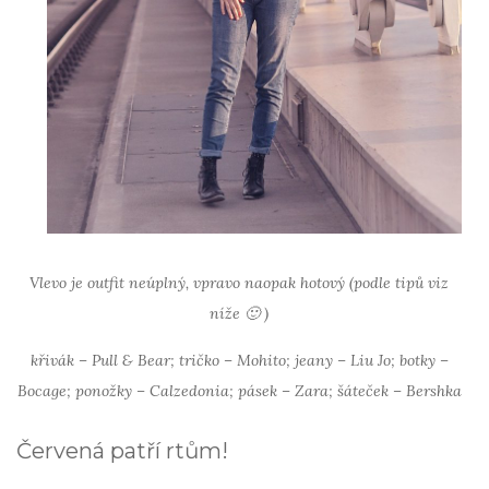
Vlevo je outfit neúplný, vpravo naopak hotový (podle tipů viz
níže 🙂 )
křivák – Pull & Bear; tričko – Mohito; jeany – Liu Jo; botky –
Bocage; ponožky – Calzedonia; pásek – Zara; šáteček – Bershka
Červená patří rtům!