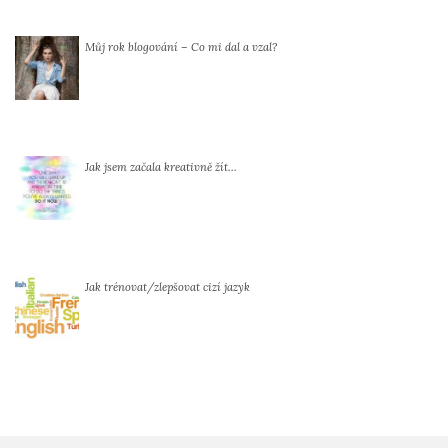
Můj rok blogování – Co mi dal a vzal?
Jak jsem začala kreativně žít…
Jak trénovat/zlepšovat cizí jazyk