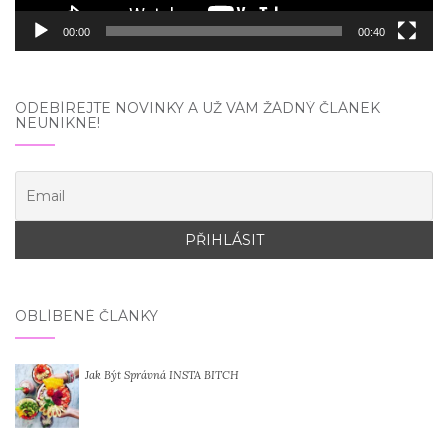
00:00
00:40
ODEBÍREJTE NOVINKY A UŽ VÁM ŽÁDNÝ ČLÁNEK
NEUNIKNE!
OBLÍBENÉ ČLÁNKY
Jak Být Správná INSTA BITCH