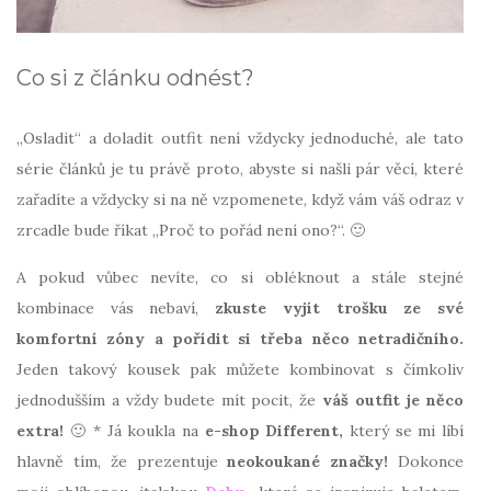
Co si z článku odnést?
„Osladit“ a doladit outfit není vždycky jednoduché, ale tato
série článků je tu právě proto, abyste si našli pár věcí, které
zařadíte a vždycky si na ně vzpomenete, když vám váš odraz v
zrcadle bude říkat „Proč to pořád není ono?“. 🙂
A pokud vůbec nevíte, co si obléknout a stále stejné
kombinace vás nebaví,
zkuste vyjít trošku ze své
komfortní zóny a pořídit si třeba něco netradičního.
Jeden takový kousek pak můžete kombinovat s čímkoliv
jednodušším a vždy budete mít pocit, že
váš outfit je něco
extra!
🙂 * Já koukla na
e-shop Different,
který se mi líbí
hlavně tím, že prezentuje
neokoukané značky!
Dokonce