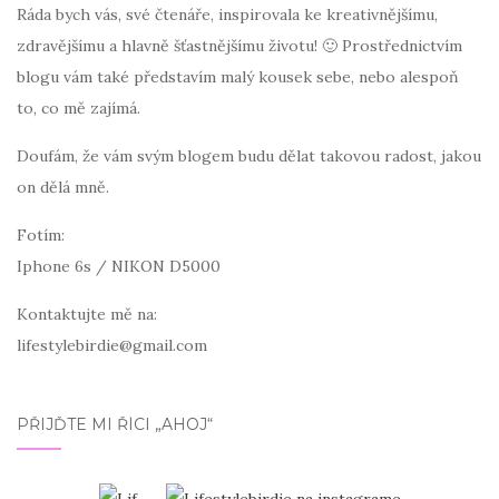
Ráda bych vás, své čtenáře, inspirovala ke kreativnějšímu,
zdravějšímu a hlavně šťastnějšímu životu! 🙂 Prostřednictvím
blogu vám také představím malý kousek sebe, nebo alespoň
to, co mě zajímá.
Doufám, že vám svým blogem budu dělat takovou radost, jakou
on dělá mně.
Fotím:
Iphone 6s / NIKON D5000
Kontaktujte mě na:
lifestylebirdie@gmail.com
PŘIJĎTE MI ŘÍCI „AHOJ“