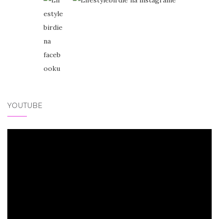
YOUTUBE
Video
přehrávač