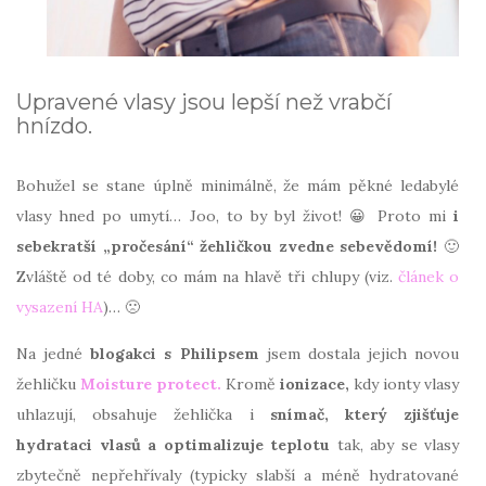
Upravené vlasy jsou lepší než vrabčí
hnízdo.
Bohužel se stane úplně minimálně, že mám pěkné ledabylé
vlasy hned po umytí… Joo, to by byl život! 😀 Proto mi
i
sebekratší „pročesání“ žehličkou zvedne sebevědomí!
🙂
Zvláště od té doby, co mám na hlavě tři chlupy (viz.
článek o
vysazení HA
)… 🙁
Na jedné
blogakci s Philipsem
jsem dostala jejich novou
žehličku
Moisture protect.
Kromě
ionizace,
kdy ionty vlasy
uhlazují, obsahuje žehlička i
snímač, který zjišťuje
hydrataci vlasů a optimalizuje teplotu
tak, aby se vlasy
zbytečně nepřehřívaly (typicky slabší a méně hydratované