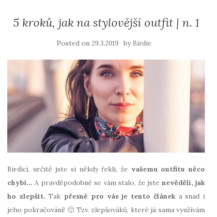
5 kroků, jak na stylovější outfit | n. 1
Posted on
by
29.3.2019
Birdie
Birdíci, určitě jste si někdy řekli, že
vašemu outfitu něco
chybí…
A pravděpodobně se vám stalo, že jste
nevěděli, jak
ho zlepšit.
Tak
přesně pro vás je tento článek
a snad i
jeho pokračování! 🙂 Tzv. zlepšováků, které já sama využívám