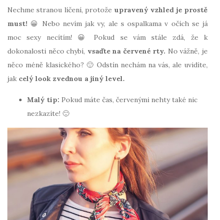
Nechme stranou líčení, protože
upravený vzhled je prostě
must!
😀 Nebo nevím jak vy, ale s ospalkama v očích se já
moc sexy necítím! 😀 Pokud se vám stále zdá, že k
dokonalosti něco chybí,
vsaďte na červené rty.
No vážně, je
něco méně klasického? 🙂 Odstín nechám na vás, ale uvidíte,
jak
celý look zvednou a jiný level.
Malý tip:
Pokud máte čas, červenými nehty také nic
nezkazíte! 🙂