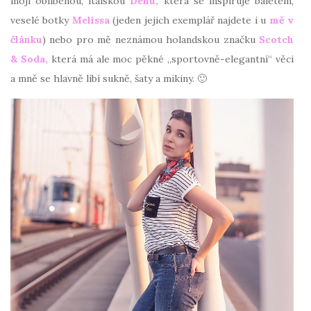
moji oblíbenou, italskou
Dehu,
která se inspiruje baletem,
veselé botky
Melissa
(jeden jejich exemplář najdete i u
mě v
článku
) nebo pro mě neznámou holandskou značku
Scotch
& Soda,
která má ale moc pěkné „sportovně-elegantní“ věci
a mně se hlavně líbí sukně, šaty a mikiny. 🙂