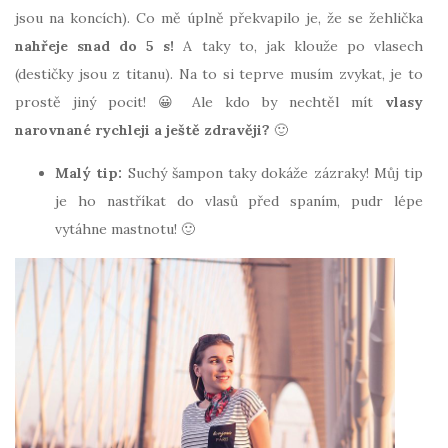
jsou na koncích). Co mě úplně překvapilo je, že se žehlička
nahřeje snad do 5 s!
A taky to, jak klouže po vlasech
(destičky jsou z titanu). Na to si teprve musím zvykat, je to
prostě jiný pocit! 😀 Ale kdo by nechtěl mít
vlasy
narovnané rychleji a ještě zdravěji?
🙂
Malý tip:
Suchý šampon taky dokáže zázraky! Můj tip
je ho nastříkat do vlasů před spaním, pudr lépe
vytáhne mastnotu! 🙂