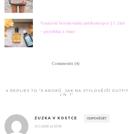
Vysazení hormonální antikoncepce | 1. část
- psychika a vlasy
Comments (4)
4 REPLIES TO “5 KROKŮ, JAK NA STYLOVĚJŠÍ OUTFIT
| N. 1”
ZUZKA V KOSTCE
ODPOVĚDĚT
31.3.2019 at 15:58