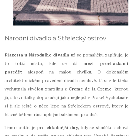
Národní divadlo a Střelecký ostrov
Piazetta u Národního divadla
už se pomaličku zaplňuje, je
to totiž místo, kde se dá
mezi procházkami
posedět
alespoň na malou chvilku. O dokonalém
architektonickém provedení divadla nemluvě. Já si zde třeba
vychutnala skvělou zmrzlinu z
Creme de la Creme,
kterou
já, s krví Italky, doporučuji jako nejlepší v Praze! Vychutnáte
si ji ale ještě o něco lépe na Střeleckém ostrově, který je
hlavně během rána úplným balzámem pro duši.
Tento outfit je pro
chladnější dny,
kdy se sluníčko schová
za mraky a do tváře zavane chladný vítr. Vysoké šortky v