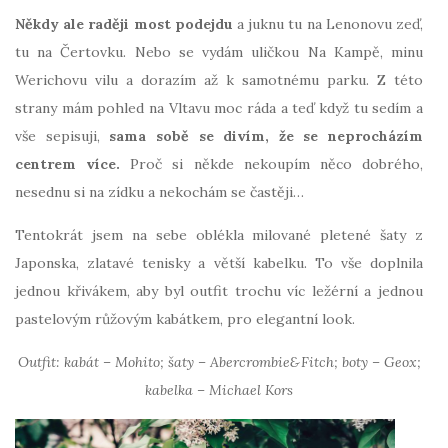
Někdy ale raději most podejdu
a juknu tu na Lenonovu zeď,
tu na Čertovku. Nebo se vydám uličkou Na Kampě, minu
Werichovu vilu a dorazím až k samotnému parku. Z této
strany mám pohled na Vltavu moc ráda a teď když tu sedím a
vše sepisuji,
sama sobě se divím, že se neprocházím
centrem více.
Proč si někde nekoupím něco dobrého,
nesednu si na zídku a nekochám se častěji…
Tentokrát jsem na sebe oblékla milované pletené šaty z
Japonska, zlatavé tenisky a větší kabelku. To vše doplnila
jednou křivákem, aby byl outfit trochu víc ležérní a jednou
pastelovým růžovým kabátkem, pro elegantní look.
Outfit: kabát – Mohito; šaty – Abercrombie&Fitch; boty – Geox;
kabelka – Michael Kors