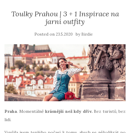
Toulky Prahou | 3 + 1 Inspirace na
jarní outfity
Posted on
by
23.5.2020
Birdie
Praha
. Momentálně
krásnější než kdy dřív.
Bez turistů, bez
lidí.
Využila jsem teplého počasí k tomu, abych se několikrát po