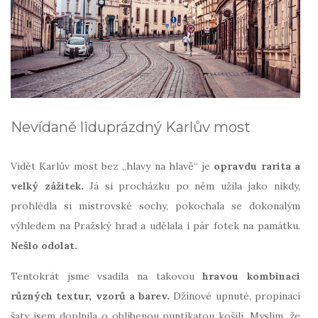
Nevídaně liduprázdný Karlův most
Vidět Karlův most bez „hlavy na hlavě“ je
opravdu rarita a
velký zážitek.
Já si procházku po něm užila jako nikdy,
prohlédla si mistrovské sochy, pokochala se dokonalým
výhledem na Pražský hrad a udělala i pár fotek na památku.
Nešlo odolat.
Tentokrát jsme vsadila na takovou
hravou kombinaci
různých textur, vzorů a barev.
Džínové upnuté, propínací
šaty jsem doplnila o oblíbenou puntíkatou košili. Myslím, že