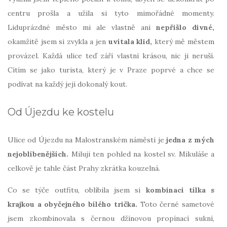
centru prošla a užila si tyto mimořádné momenty.
Liduprázdné město mi ale vlastně ani
nepřišlo divné,
okamžitě jsem si zvykla a jen
uvítala klid,
který mě městem
provázel. Každá ulice teď září vlastní krásou, nic ji neruší.
Cítím se jako turista, který je v Praze poprvé a chce se
podívat na každý její dokonalý kout.
Od Újezdu ke kostelu
Ulice od Újezdu na Malostranském náměstí je
jedna z mých
nejoblíbenějších.
Miluji ten pohled na kostel sv. Mikuláše a
celkově je tahle část Prahy zkrátka kouzelná.
Co se týče outfitu, oblíbila jsem si
kombinaci tílka s
krajkou a obyčejného bílého trička.
Toto černé sametové
jsem zkombinovala s černou džínovou propínací sukní,