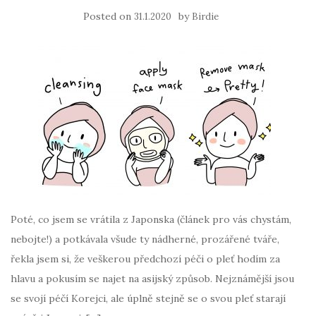
Posted on
by
31.1.2020
Birdie
Poté, co jsem se vrátila z Japonska (článek pro vás chystám,
nebojte!) a potkávala všude ty nádherné, prozářené tváře,
řekla jsem si, že veškerou předchozí péči o pleť hodím za
hlavu a pokusím se najet na asijský způsob. Nejznámější jsou
se svojí péčí Korejci, ale úplně stejně se o svou pleť starají