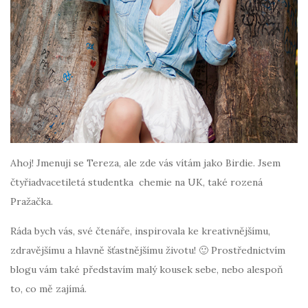
Ahoj! Jmenuji se Tereza, ale zde vás vítám jako Birdie. Jsem
čtyřiadvacetiletá studentka chemie na UK, také rozená
Pražačka.
Ráda bych vás, své čtenáře, inspirovala ke kreativnějšímu,
zdravějšímu a hlavně šťastnějšímu životu! 🙂 Prostřednictvím
blogu vám také představím malý kousek sebe, nebo alespoň
to, co mě zajímá.