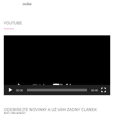
YOUTUBE
Video
přehrávač
00:00
00:40
ODEBÍREJTE NOVINKY A UŽ VÁM ŽÁDNÝ ČLÁNEK
NEUNIKNE!