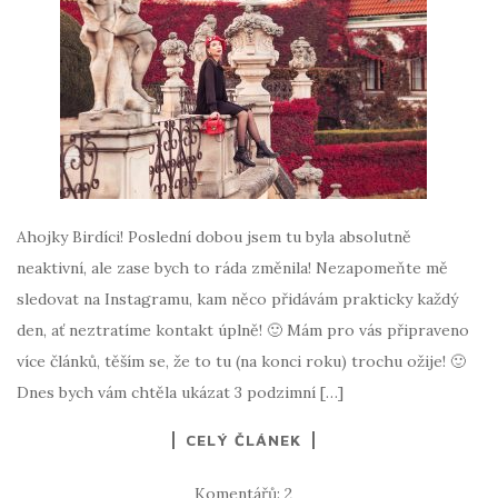
Ahojky Birdíci! Poslední dobou jsem tu byla absolutně
neaktivní, ale zase bych to ráda změnila! Nezapomeňte mě
sledovat na Instagramu, kam něco přidávám prakticky každý
den, ať neztratíme kontakt úplně! 🙂 Mám pro vás připraveno
více článků, těším se, že to tu (na konci roku) trochu ožije! 🙂
Dnes bych vám chtěla ukázat 3 podzimní […]
CELÝ ČLÁNEK
Komentářů: 2