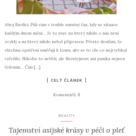
Ahoj Birdíci. Píši vám v tenhle smutný čas, kdy se situace
každým dnem mění… Je to stav, na který nikdo z nás není
zvyklý a na který nikdo nebyl připraven. Přesto doufám, že
všechna opatření směřují k tomu, aby se to vše co nejrychleji
vyřešilo. Nikoho to netěší, ale lhostejnost ani panika nejsou
řešením… Čím […]
CELÝ ČLÁNEK
Komentářů: 8
BEAUTY
Tajemství asijské krásy v péči o pleť