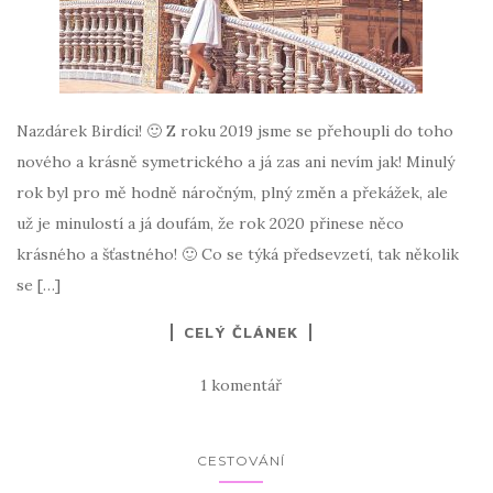
Nazdárek Birdíci! 🙂 Z roku 2019 jsme se přehoupli do toho
nového a krásně symetrického a já zas ani nevím jak! Minulý
rok byl pro mě hodně náročným, plný změn a překážek, ale
už je minulostí a já doufám, že rok 2020 přinese něco
krásného a šťastného! 🙂 Co se týká předsevzetí, tak několik
se […]
CELÝ ČLÁNEK
1 komentář
CESTOVÁNÍ